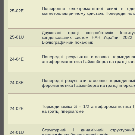
Поширення електромагнітної хвилі в одн
25-02E
магнетоелектричному кристалі. Попередні нот
Друковані праці співробітників Інстит
25-01U
конденсованих систем НАН України. 2022–
Бібліографічний покажчик
Попередні результати стосовно термодинам
24-04E
антиферомагнетика Гайзенберга на гратці каг
Попередні результати стосовно термодинам
24-03E
феромагнетика Гайзенберга на гратці гіперка
Термодинаміка
S
= 1/2 антиферомагнетика Г
24-02E
на гратці гіперкагоме
Структурний і динамічний структурни
24-01U
одновимірних йонних провідників