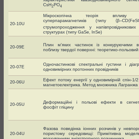
CsH
PO
2
4
Мікроскопічна теорія впливу д
суперпарамагнетиків (типу ⟨β–CD⟨FeS
20-10U
струмопроходження у напівпровідникових
структурах (типу GaSe, InSe)
Плин м'яких частинок із конкуруючими в
20-09E
поблизу твердої поверхні: теоретико-польовий 
Одночастинкові спектральні густини і діаг
20-07E
одновимірних протонних провідників
Ефект потоку енергії у одновимірній спін-1/
20-06U
магнетоелектрика. Метод множника Лагранжа
Деформаційні і польові ефекти в сегнет
20-05U
фосфіт гліцину
Фазова поведінка іонних розчинів у невпор
20-04U
пористому середовищі: Примітивна моде
врахуванням анізотропного розчинника