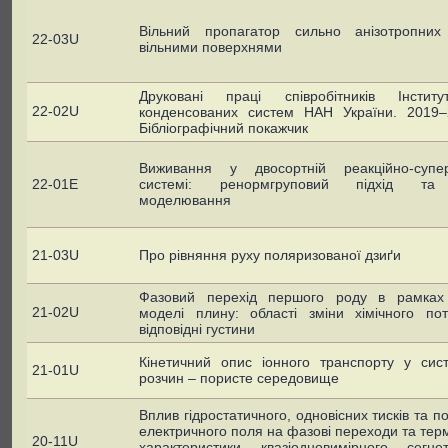
Вільний пропагатор сильно анізотропни
22-03U
вільними поверхнями
Друковані праці співробітників Інстит
22-02U
конденсованих систем НАН України. 2019–
Бібліографічний покажчик
Виживання у двосортній реакційно-супер
22-01E
системі: ренормгруповий підхід та
моделювання
21-03U
Про рівняння руху поляризованої дзиґи
Фазовий перехід першого роду в рамках 
21-02U
моделі плину: області зміни хімічного пот
відповідні густини
Кінетичний опис іонного транспорту у сист
21-01U
розчин – пористе середовище
Вплив гідростатичного, одновісних тисків та п
електричного поля на фазові переходи та тер
20-11U
характеристики квазіодновимірного сегнет