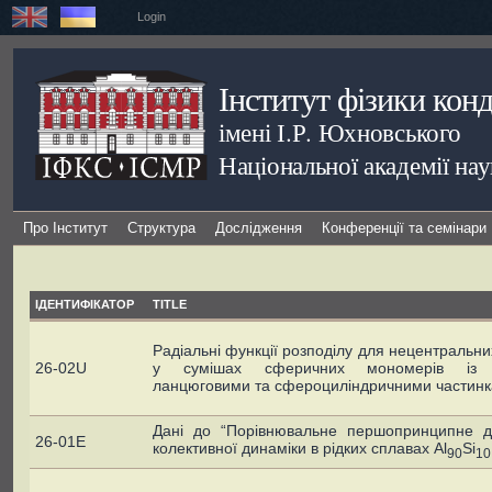
Login
Інститут фізики кон
імені І.Р. Юхновського
Національної академії на
Про Інститут
Структура
Дослідження
Конференції та семінари
ІДЕНТИФІКАТОР
TITLE
Радіальні функції розподілу для нецентральни
26-02U
у сумішах сферичних мономерів із 
ланцюговими та сфероциліндричними частин
Дані до “Порівнювальне першопринципне д
26-01E
колективної динаміки в рідких сплавах Al
Si
90
10