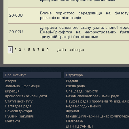
Вплив пористого середовища на фазову 
20-03U
розчинів поліпептидів
Діяграми основного стану узагальненої мод
20-02U
Емері–Ґріффітса на нефрустрованих ґра
трикутній ґратці і ґратці кагоме
1
2
3
4
5
6
7
8
9
…
далі ›
в кінець »
Про Інститут
Структура
Історія
Відділи
Загальна інформація
Вчена рада
Дирекція
Спецрада і захисти
Хронологія / основні дати
Разові спеціалізовані вчені ради
Статут інституту
Наукова рада з проблеми "Фізика м'як
Наглядова рада
Рада молодих вчених
Почесні доктори
Журнал
Публічні закупівлі
Міждисциплінарний центр комп’ютер
Контакти
Бібліотека
ДП НТЦ УАРНЕТ