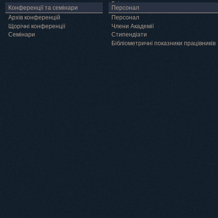
Грід
Конференції та семінари
Персонал
Архів конференцій
Персонал
Щорічні конференції
Члени Академії
Семінари
Cтипендіати
Бібліометричні показники працівників
Навчання
Положення про підготовку здобувачів вищої освіти ступеня доктора філосо
Аспірантура
Докторантура
Філії кафедр
Міжнародний докторський коледж статистичної фізики складних систем