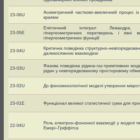
Асиметричний частково-виключний процес із
23-06U
краями
Еліптичний інтеграл Лежандра,
23-05E
гіпергеометричних перетворень і явні 
гіпергеометричних функцій
Критична поведінка структурно-невпорядкован
23-04U
далекосяжною взаємодією
Фазова поведінка рідина-газ примітивних мод
23-03U
рідин у невпорядкованому просторовому обм
23-02U
До феноменологічної моделі утворення мікро
23-01E
Функціонал великої статистичної суми для про
Роль електрон-фононної взаємодії у моделі 
22-04U
Емері–Гріффітса