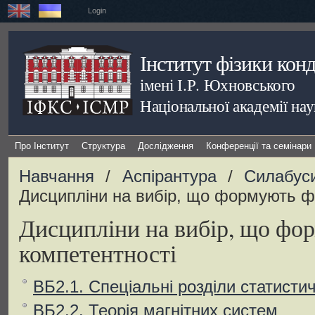
Login
Інститут фізики кон
імені І.Р. Юхновського
Національної академії на
Про Інститут
Структура
Дослідження
Конференції та семінари
Навчання
/
Аспірантура
/
Силабус
Дисципліни на вибір, що формують ф
Дисципліни на вибір, що фо
компетентності
ВБ2.1. Спеціальні розділи статисти
ВБ2.2. Теорія магнітних систем