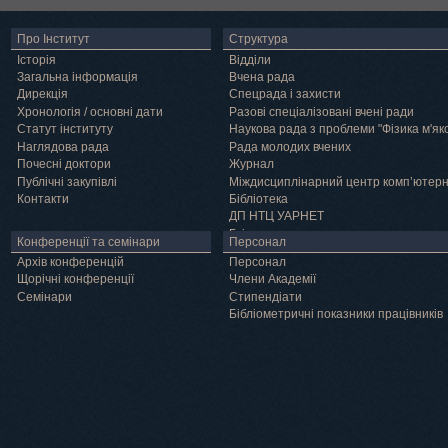
Про Інститут
Структура
Історія
Відділи
Загальна інформація
Вчена рада
Дирекція
Спецрада і захисти
Хронологія / основні дати
Разові спеціалізовані вчені ради
Статут інституту
Наукова рада з проблеми "Фізика м'як
Наглядова рада
Рада молодих вчених
Почесні доктори
Журнал
Публічні закупівлі
Міждисциплінарний центр комп’ютер
Контакти
Бібліотека
ДП НТЦ УАРНЕТ
Грід
Конференції та семінари
Персонал
Архів конференцій
Персонал
Щорічні конференції
Члени Академії
Семінари
Cтипендіати
Бібліометричні показники працівників
Навчання