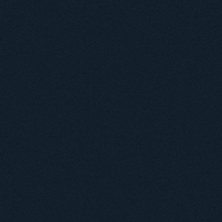
Положення про підготовку здобувачів вищої освіти ступеня доктора філосо
Аспірантура
Докторантура
Філії кафедр
Міжнародний докторський коледж статистичної фізики складних систем