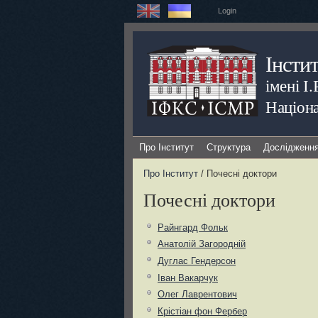
Login
Інсти
імені І
Націона
Про Інститут
Структура
Дослідженн
Про Інститут
/ Почесні доктори
Почесні доктори
Райнгард Фольк
Анатолій Загородній
Дуглас Гендерсон
Іван Вакарчук
Олег Лаврентович
Крістіан фон Фербер