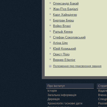
Олександр Бакай
Жан-П’єр Бадіалі
Карл Хайнцінгер
Бертран Берш
Войко Влахі
Ральф Кенна
Стефан Соколовський
Аліна Цях
Юрій Козицький
Орест Пізіо
Вернер Ебелінг
Положення про присвоєння звання
Про Інститут
Струк
Історія
Відділ
Загальна інформація
Вчена
Дирекція
Спецр
Хронологія / основні дати
Разові