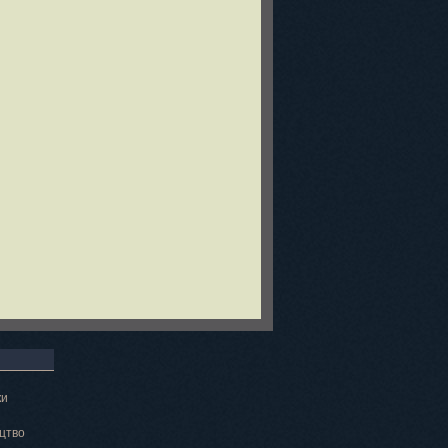
ки
цтво