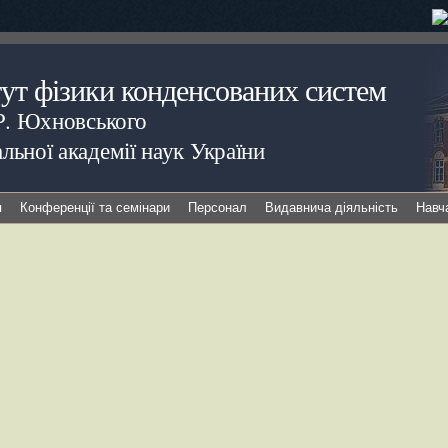
тут фізики конденсованих систем
.Р. Юхновського
льної академії наук України
я
Конференції та семінари
Персонал
Видавнича діяльність
Навч