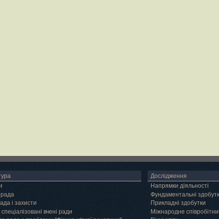
тура
Дослідження
и
Напрямки діяльності
 рада
Фундаментальні здобут
ада і захисти
Прикладні здобутки
 спеціалізовані вчені ради
Міжнародне співробітни