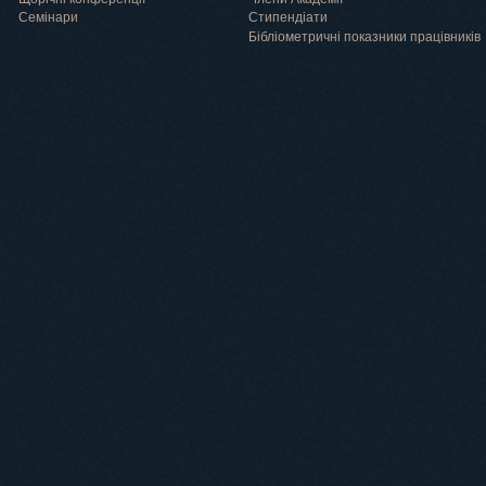
Семінари
Cтипендіати
Бібліометричні показники працівників
Навчання
Положення про підготовку здобувачів вищої освіти ступеня доктора філосо
Аспірантура
Докторантура
Філії кафедр
Міжнародний докторський коледж статистичної фізики складних систем