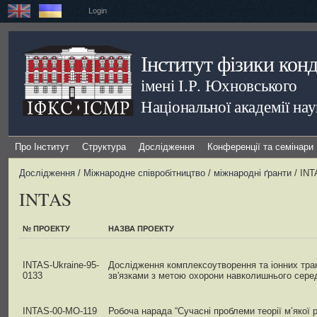
Login
Інститут фізики кон
імені І.Р. Юхновського
Національної академії на
Про Інститут
Структура
Дослідження
Конференції та семінари
Дослідження
/
Міжнародне співробітництво
/
міжнародні ґранти
/ INT
INTAS
№ ПРОЕКТУ
НАЗВА ПРОЕКТУ
INTAS-Ukraine-95-
Дослідження комплексоутворення та іонних тран
0133
зв'язками з метою охорони навколишнього сере
INTAS-00-МО-119
Робоча нарада “Сучасні проблеми теорії м’якої р