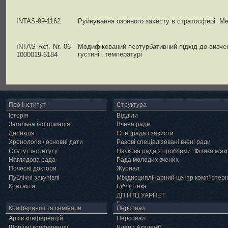
INTAS-99-1162
Руйнування озонного захисту в стратосфері. М
INTAS Ref. Nr. 06-
Модифікований пертурбативний підхід до вивче
густині і температурі
1000019-6184
Про Інститут
Структура
Історія
Відділи
Загальна інформація
Вчена рада
Дирекція
Спецрада і захисти
Хронологія / основні дати
Разові спеціалізовані вчені ради
Статут інституту
Наукова рада з проблеми "Фізика м'як
Наглядова рада
Рада молодих вчених
Почесні доктори
Журнал
Публічні закупівлі
Міждисциплінарний центр комп’ютер
Контакти
Бібліотека
ДП НТЦ УАРНЕТ
Грід
Конференції та семінари
Персонал
Архів конференцій
Персонал
Щорічні конференції
Члени Академії