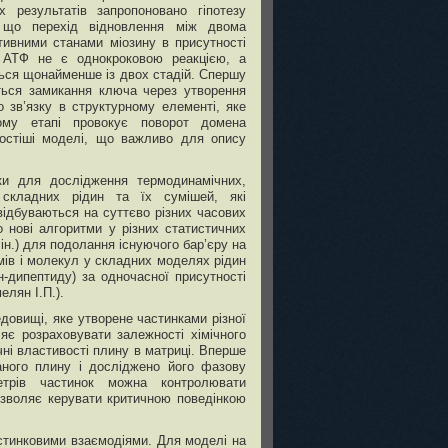
х результатів запропоновано гіпотезу
 що перехід відновлення між двома
тивними станами міозину в присутності
 АТФ не є однокроковою реакцією, а
ься щонайменше із двох стадій. Спершу
ться замикання ключа через утворення
о зв’язку в структурному елементі, яке
ому етапі провокує поворот домена
ростіші моделі, що важливо для опису
ки для дослідження термодинамічних,
й складних рідин та їх сумішей, які
відбуваються на суттєво різних часових
о нові алгоритми у різних статистичних
 ін.) для подолання існуючого бар’єру на
омів і молекул у складних моделях рідин
-дипептиду) за одночасної присутності
елян І.П.).
довищі, яке утворене частинками різної
оляє розраховувати залежності хімічного
чні властивості плину в матриці. Вперше
аного плину і досліджено його фазову
етрів частинок можна контролювати
озволяє керувати критичною поведінкою
стинковими взаємодіями. Для моделі на