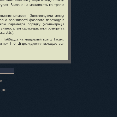
ктурах. Вказано на можливість контролю
роникних мембран. Застосовуючи метод
исано особливості фазового переходу в
кою параметра порядку (концентрація
універсальні характеристики розміру та
ка В.Б.).
 Габбарда на квадратній гратці Тасакі.
ком при T=0. Ці дослідження вкладаються
ки
цтво