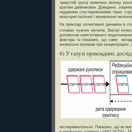
трикутній гратці виявлено велику різн
кратних двійникових. Доведено, зокрема
недавніми спостереженнями таких струк
квазі-кристалічних і виникнення нескінч
На прикладі колективної динаміки в сп
сплавах лужних металів. Високі інтенс
допомогою комп’ютерного моделювання і
фактора та показано, що саме вклад в
аномально великим при концентраціях, к
б) У галузі прикладних дослі
експериментально. Показано, що як магн
в міжфазних ділянках LaAlO
/SrTiO
. П