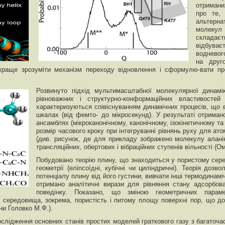
отримани
про те,
альтерна
молекул
складаєт
відбуває
водневог
на друг
краще зрозуміти механізм переходу відновлення і сформулю-вати п
Розвинуто підхід мультимасштабної молекулярної динамі
рівноважних і структурно-конформаційних властивосте
характеризуються співіснуванням динамічних процесів, що 
шкалах (від фемто- до мікросекунд). У результаті отриман
ансамблях (мікроканонічному, канонічному, ізокінетичному та
розмір часового кроку при інтегруванні рівнянь руху для ат
(див. рисунок, де для прикладу зображено молекулу аланін
трансляційних, обертових і вібраційних ступенів вільності (Ом
Побудовано теорію плину, що знаходиться у пористому сере
геометрії (еліпсоїдні, кубічні чи циліндричні). Теорія дозв
потенціалу плину від його густини, вивчати інші термодинамі
отримано аналітичні вирази для рівняння стану адсорбов
поведінку. Показано, що зміною геометричних парам
о середовища, зокрема, пористість і питому площу поверхні пор, що д
ни Головко М.Ф.).
слідження основних станів простих моделей граткового газу з багаточа