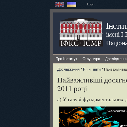
Login
Інсти
імені І
Націона
Про Інститут
Структура
Дослідженн
Дослідження
/
Річні звіти
/ Найважливіші
Найважливіші досягн
2011 році
а) У галузі фундаментальних 