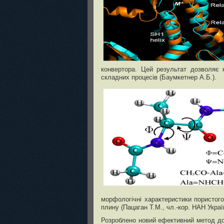
конвертора. Цей результат дозволяє 
складних процесів (Баумкетнер А.Б.).
морфологічні характеристики пористог
плину (Пацаган Т.М., чл.-кор. НАН Украї
Розроблено новий ефективний метод до