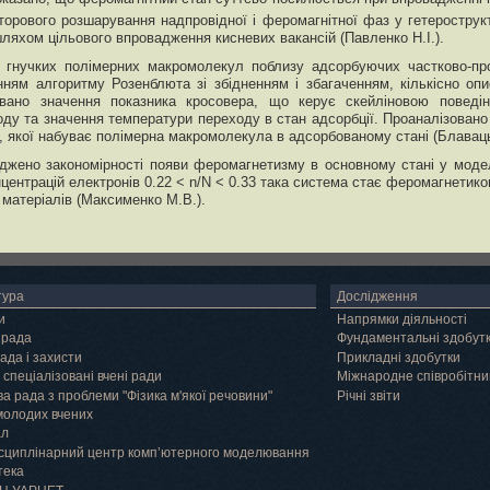
торового розшарування надпровідної і феромагнітної фаз у гетеростру
шляхом цільового впровадження кисневих вакансій (Павленко Н.І.).
і гнучких полімерних макромолекул поблизу адсорбуючих частково-п
ням алгоритму Розенблюта зі збідненням і збагаченням, кількісно оп
овано значення показника кросовера, що керує скейліновою поведін
оду та значення температури переходу в стан адсорбції. Проаналізовано 
, якої набуває полімерна макромолекула в адсорбованому стані (Блаваць
іджено закономірності появи феромагнетизму в основному стані у моделі
нцентрацій електронів 0.22 < n/N < 0.33 така система стає феромагнети
 матеріалів (Максименко М.В.).
тура
Дослідження
и
Напрямки діяльності
 рада
Фундаментальні здобут
ада і захисти
Прикладні здобутки
 спеціалізовані вчені ради
Міжнародне співробітни
а рада з проблеми "Фізика м'якої речовини"
Річні звіти
молодих вчених
ал
сциплінарний центр комп’ютерного моделювання
тека