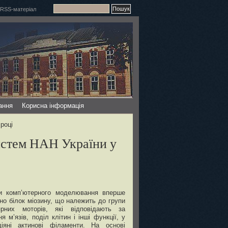
ання
Корисна інформація
році
истем НАН України у
и комп’ютерного моделювання вперше
но білок міозину, що належить до групи
ярних моторів, які відповідають за
я м’язів, поділ клітин і інші функції, у
іяні актинові філаменти. На основі