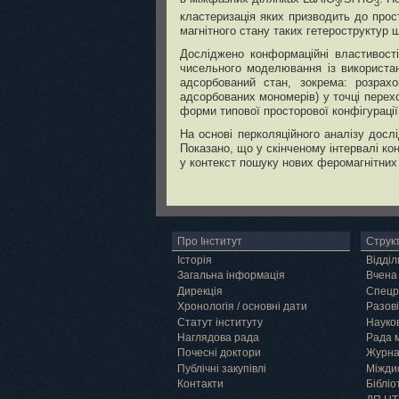
3
3
кластеризація яких призводить до прос
магнітного стану таких гетероструктур 
Досліджено конформаційні властивост
чисельного моделювання із використан
адсорбований стан, зокрема: розрах
адсорбованих мономерів) у точці перех
форми типової просторової конфігурації
На основі перколяційного аналізу досл
Показано, що у скінченому інтервалі ко
у контекст пошуку нових феромагнітних
Про Інститут
Струк
Історія
Відділ
Загальна інформація
Вчена
Дирекція
Спецр
Хронологія / основні дати
Разові
Статут інституту
Науков
Наглядова рада
Рада 
Почесні доктори
Журн
Публічні закупівлі
Міжди
Контакти
Бібліо