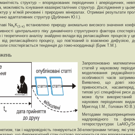
оманітність структур – впорядкованих періодичних і аперіодичних, нев
, можливість існування квазікристалічних структур. Дослідження у цьому
тур у м’якій речовині і природних мінералах. Отримані результати прол
енно адаптативних структур (Дубленич Ю.І.).
лаві Na
K
встановлено природу аномально високого значення коефі
x
(1-x)
ивності центрального піку динамічного структурного фактора спостеріг
 теоретичного аналізу знайдено вклади від релаксаційних процесів у це
ід релаксаційного процесу, що пов’язаний із взаємною дифузією, до
оли спостерігається тенденція до гомо-координації (Брик Т.М.).
джень
Запропоновано математич
статей у науковому період
моделювання редакційног
особливості часів затримк
Виявлено, що довгі хво
привносяться, насамперед
типові усі специфічні риси 
може бути використаний 
наукових періодичних видан
Мриглод І.М., Головач Ю.В.)
Методами першопринципних 
надпровідного та фером
гетероструктурах LaAlO
/S
3
етизм, так і надпровідність генеруються 3d-електронами титану, які ут
оказано, що феромагнітний стан суттєво посилюється при впровадженні к