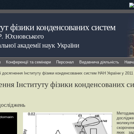
тут фізики конденсованих систем
.Р. Юхновського
льної академії наук України
я
Конференції та семінари
Персонал
Видавнича діяльність
Навч
 досягнення Інституту фізики конденсованих систем НАН України у 2011 
ення Інституту фізики конденсованих с
досліджень
Методам
дослідже
молекул
скороченн
яких зад