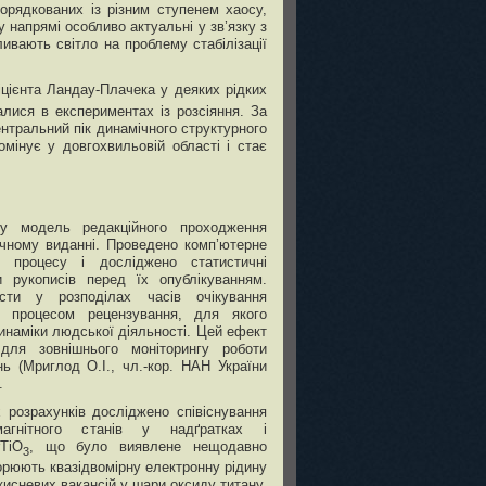
порядкованих із різним ступенем хаосу,
 напрямі особливо актуальні у зв’язку з
ивають світло на проблему стабілізації
цієнта Ландау-Плачека у деяких рідких
алися в експериментах із розсіяння. За
нтральний пік динамічного структурного
мінує у довгохвильовій області і стає
ну модель редакційного проходження
ичному виданні. Проведено комп’ютерне
о процесу і досліджено статистичні
и рукописів перед їх опублікуванням.
сти у розподілах часів очікування
, процесом рецензування, для якого
динаміки людської діяльності. Цей ефект
для зовнішнього моніторингу роботи
ь (Мриглод О.І., чл.-кор. НАН України
.
розрахунків досліджено співіснування
агнітного станів у надґратках і
rTiO
, що було виявлене нещодавно
3
ворюють квазідвомірну електронну рідину
исневих вакансій у шари оксиду титану,