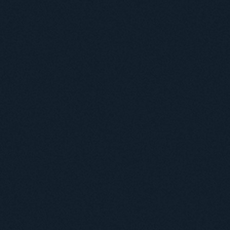
Філії кафедр
Міжнародний докторський коледж статистичної фізики складних систем