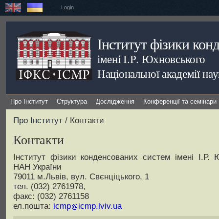
Login
Інститут фізики кон
імені І.Р. Юхновського
Національної академії на
Про Інститут
Структура
Дослідження
Конференції та семінари
Про Інститут
/ Контакти
Контакти
Інститут фізики конденсованих систем імені І.Р. 
НАН України
79011 м.Львів, вул. Свєнціцького, 1
тел. (032) 2761978,
факс: (032) 2761158
ел.пошта:
icmp
icmp.lviv.ua