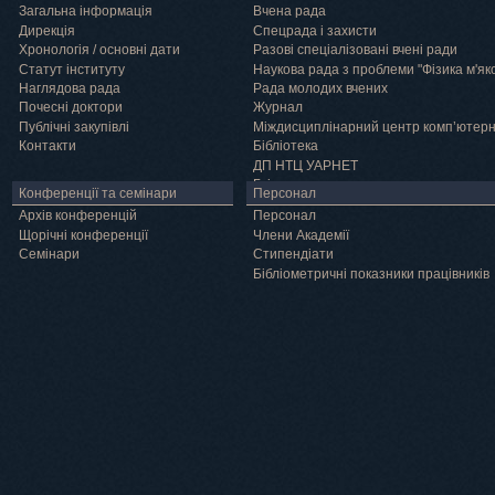
Загальна інформація
Вчена рада
Дирекція
Спецрада і захисти
Хронологія / основні дати
Разові спеціалізовані вчені ради
Статут інституту
Наукова рада з проблеми "Фізика м'як
Наглядова рада
Рада молодих вчених
Почесні доктори
Журнал
Публічні закупівлі
Міждисциплінарний центр комп’ютер
Контакти
Бібліотека
ДП НТЦ УАРНЕТ
Грід
Конференції та семінари
Персонал
Архів конференцій
Персонал
Щорічні конференції
Члени Академії
Семінари
Cтипендіати
Бібліометричні показники працівників
Навчання
Положення про підготовку здобувачів вищої освіти ступеня доктора філосо
Аспірантура
Докторантура