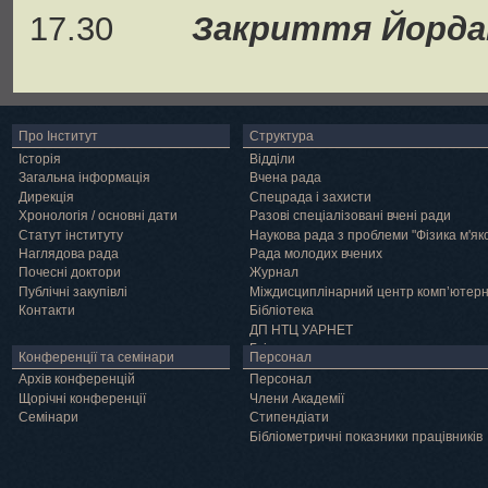
17.30
Закриття Йорда
Про Інститут
Структура
Історія
Відділи
Загальна інформація
Вчена рада
Дирекція
Спецрада і захисти
Хронологія / основні дати
Разові спеціалізовані вчені ради
Статут інституту
Наукова рада з проблеми "Фізика м'як
Наглядова рада
Рада молодих вчених
Почесні доктори
Журнал
Публічні закупівлі
Міждисциплінарний центр комп’ютер
Контакти
Бібліотека
ДП НТЦ УАРНЕТ
Грід
Конференції та семінари
Персонал
Архів конференцій
Персонал
Щорічні конференції
Члени Академії
Семінари
Cтипендіати
Бібліометричні показники працівників