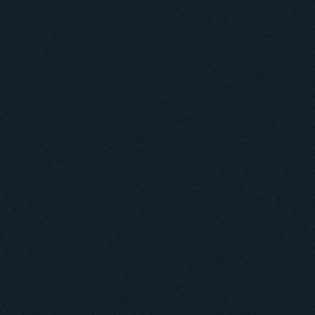
Навчання
Положення про підготовку здобувачів вищої освіти ступеня доктора філосо
Аспірантура
Докторантура
Філії кафедр
Міжнародний докторський коледж статистичної фізики складних систем