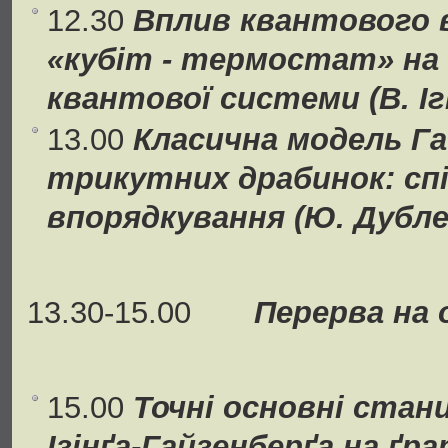
12.30
Вплив квантового 
«кубіт - термостат» на
квантової системи (В. І
13.00
Класична модель Га
трикутних драбинок: спі
впорядкування (Ю. Дубле
13.30-15.00
Перерва на о
15.00
Точні основні стан
Ізінґа-Гайзенберґа на ґр