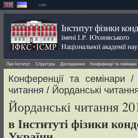
Login
Інститут фізики кон
імені І.Р. Юхновського
Національної академії на
Про Інститут
Структура
Дослідження
Конференції та семінари
Конференції та семінари
читання
/ Йорданські читанн
Йорданські читання 20
в Інституті фізики ко
України