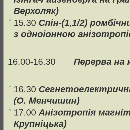
Верхоляк)
15.30
Спін-(1,1/2) ромбіч
з одноіонною анізотропіє
16.00-16.30
Перерва на к
16.30
Сегнетоeлектричні
(О. Менчишин)
17.00
Анізотропія магніт
Крупніцька)