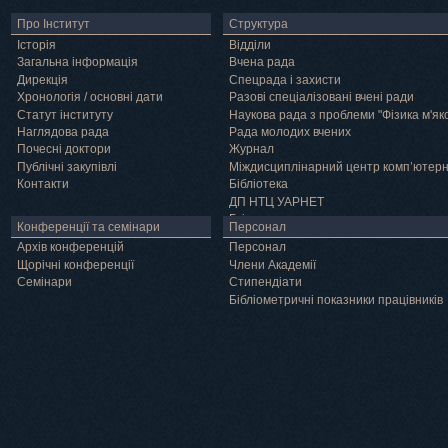
Про Інститут
Структура
Історія
Відділи
Загальна інформація
Вчена рада
Дирекція
Спецрада і захисти
Хронологія / основні дати
Разові спеціалізовані вчені ради
Статут інституту
Наукова рада з проблеми "Фізика м'як
Наглядова рада
Рада молодих вчених
Почесні доктори
Журнал
Публічні закупівлі
Міждисциплінарний центр комп’ютер
Контакти
Бібліотека
ДП НТЦ УАРНЕТ
Грід
Конференції та семінари
Персонал
Архів конференцій
Персонал
Щорічні конференції
Члени Академії
Семінари
Cтипендіати
Бібліометричні показники працівників
Навчання