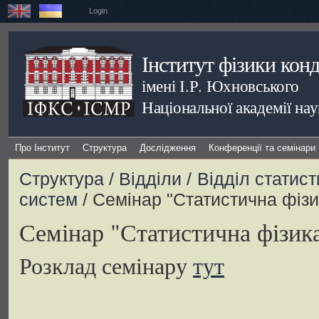
Login
Інститут фізики кон
імені І.Р. Юхновського
Національної академії на
Про Інститут
Структура
Дослідження
Конференції та семінари
Структура
/
Відділи
/
Відділ статист
систем
/ Семінар "Статистична фіз
Семінар "Статистична фізик
Розклад семінару
тут