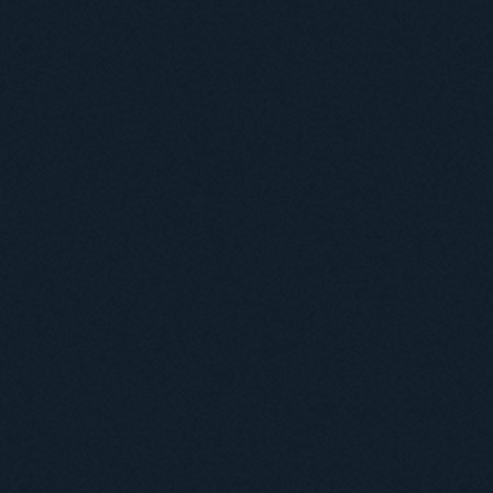
Положення про підготовку здобувачів вищої освіти ступеня доктора філосо
Аспірантура
Докторантура
Філії кафедр
Міжнародний докторський коледж статистичної фізики складних систем