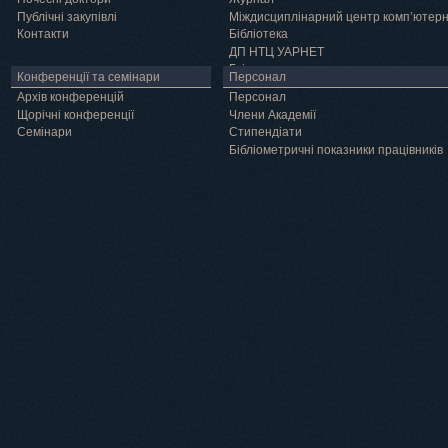
Публічні закупівлі
Міждисциплінарний центр комп’ютер
Контакти
Бібліотека
ДП НТЦ УАРНЕТ
Грід
Конференції та семінари
Персонал
Архів конференцій
Персонал
Щорічні конференції
Члени Академії
Семінари
Cтипендіати
Бібліометричні показники працівників
Навчання
Положення про підготовку здобувачів вищої освіти ступеня доктора філосо
Аспірантура
Докторантура
Філії кафедр
Міжнародний докторський коледж статистичної фізики складних систем