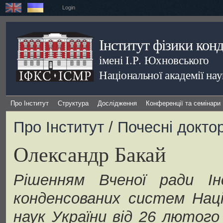
Login
Інститут фізики кон
імені І.Р. Юхновського
Національної академії на
Про Інститут
Структура
Дослідження
Конференції та семінари
Про Інститут
/
Почесні докто
Олександр Бакай
Рішенням Вченої ради І
конденсованих систем Наці
наук України від 26 лютого