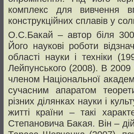
комплекс для вивчення в
конструкційних сплавів у со
О.С.Бакай – автор біля 30
Його наукові роботи відзн
області науки і техніки (19
Лейпунського (2008). В 2009
членом Національної академі
сучасним апаратом теорети
різних ділянках науки і куль
житті країни – такі харак
Степановича Бакая. Він – ді