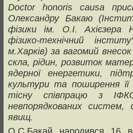
Doctor honoris causa при
Олександру Бакаю (Інсти
фізики ім. О.І. Ахієзера 
фізико-технічний інстит
м.Харків) за вагомий внесок
скла, рідин, розвиток мате
ядерної енергетики, підтр
культури та поширення її 
тісну співпрацю з ІФК
невпорядкованих систем, 
явищ.
О.С.Бакай народився 16 в