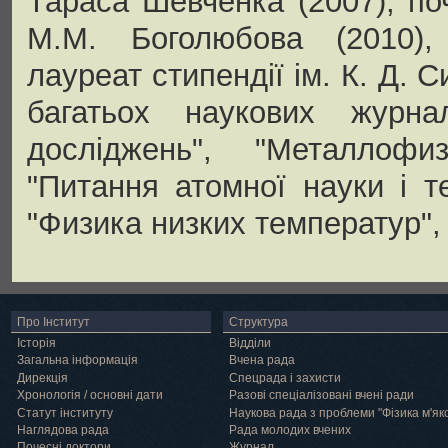
Тараса Шевченка (2007), по
М.М. Боголюбова (2010),
лауреат стипендії ім. К. Д. 
багатьох наукових журна
досліджень", "Металлоф
"Питання атомної науки і т
"Физика низких температур", 
Про Інститут
Структура
Історія
Відділи
Загальна інформація
Вчена рада
Дирекція
Спецрада і захисти
Хронологія / основні дати
Разові спеціалізовані вчені ради
Статут інституту
Наукова рада з проблеми "Фізика м'як
Наглядова рада
Рада молодих вчених
Почесні доктори
Журнал