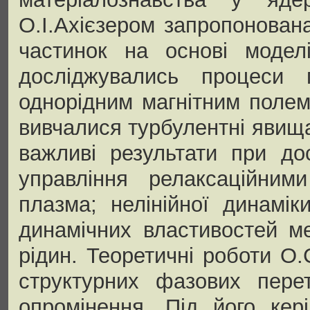
О.І.Ахієзером запропонован
частинок на основі моделі
досліджувались процеси 
однорідним магнітним полем
вивчалися турбулентні явища
важливі результати при дос
управління релаксаційним
плазма; нелінійної динамік
динамічних властивостей м
рідин. Теоретичні роботи О
структурних фазових перет
опромінення. Під його кер