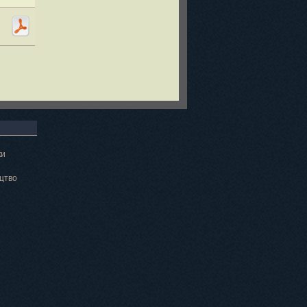
ки
цтво