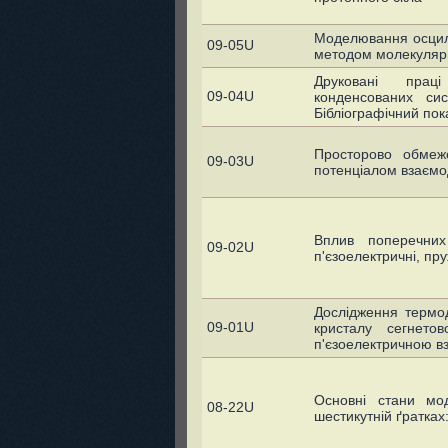
Моделювання осциля
09-05U
методом молекуляр
Друковані праці
09-04U
конденсованих си
Бібліографічний пок
Просторово обмеж
09-03U
потенціалом взаємод
Вплив поперечних
09-02U
п'єзоелектричні, пру
Дослідження термо
09-01U
кристалу сегнето
п'єзоелектричною в
Основні стани мод
08-22U
шестикутній ґратках