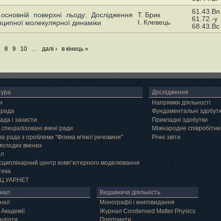
61.43.Bn
 основній поверхні льоду: Дослідження
Т. Брик
61.72.-y
І. Клевець
ципної молекулярної динаміки
68.43.Bc
8
9
10
…
далі ›
в кінець »
тура
Дослідження
и
Напрямки діяльності
 рада
Фундаментальні здобут
ада і захисти
Прикладні здобутки
 спеціалізовані вчені ради
Міжнародне співробітни
а рада з проблеми "Фізика м'якої речовини"
Річні звіти
молодих вчених
ал
сциплінарний центр комп’ютерного моделювання
тека
Ц УАРНЕТ
нал
Видавнича діяльність
нал
Монографії і книговидання
 Академії
Журнал Condensed Matter Physics
ндіати
Препринти