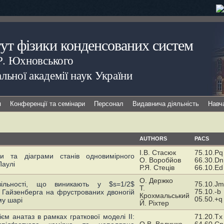
тут фізики конденсованих систем
.Р. Юхновського
льної академії наук України
я
Конференції та семінари
Персонал
Видавнича діяльність
Навч
AUTHORS
PACS
І.В. Стасюк
75.10.Pq
ни та діаграми станів одновимірного
О. Воробйов
66.30.Dn
Паулі
Р.Я. Стеців
66.10.Ed
О. Держко
 вільності, що виникають у $s=1/2$
75.10.Jm
Т.
75.10.-b
 Гайзенберга на фрустрованих двоногій
Крохмальський
05.50.+q
му шарі
Й. Ріхтер
ієм анатаз в рамках граткової моделі II:
71.20.Tx