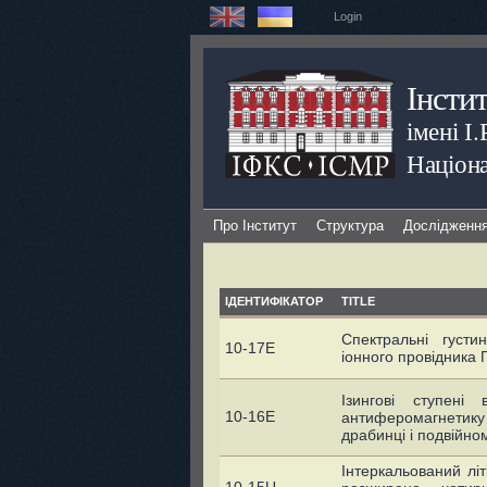
Login
Інсти
імені І
Націона
Про Інститут
Структура
Дослідженн
ІДЕНТИФІКАТОР
TITLE
Спектральні густи
10-17E
іонного провідника 
Ізингові ступені
10-16E
антиферомагнетику
драбинці і подвійно
Інтеркальований літ