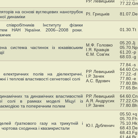
Р.Р. Левицький
77.22.G
торів на основі вуглецевих нанотрубок
Р.І. Грицьків
81.07.De
ної динаміки
 співробітників Інституту фізики
01.30.Tt
стем НАН України. 2006--2008 роки.
ажчик
05.20.Jj
М.Ф. Головко
ена система частинок із юкавівським
05.70.Np
І.Я. Кравців
61.20.-p
ії
Є.М. Сов'як
68.03.-g
77.84.-s
64.60.Cn
Р.Р. Левицький
 електричних полів на діелектричні,
77.22.-d
І.Р. Зачек
77.80.-e
жні і теплові властивості сегнетової солі
А.С. Вдович
77.80.Bh
77.65.Bn
динамічних та динамічних властивостей
Р.Р. Левицький
64.60.Cn
А.Я. Андрусик
77.22.Ch
вої солі в рамках моделі Міцуї із
І.Р. Зачек
77.80.Bh
заємодією та поперечним полем
05.50.+q
05.70.Fh
елей ґраткового газу на трикутній і
75.10.Hk
Ю.І. Дубленич
68.43.De
: чортова сходинка і квазикристали
68.43.Fg
61.44.Br