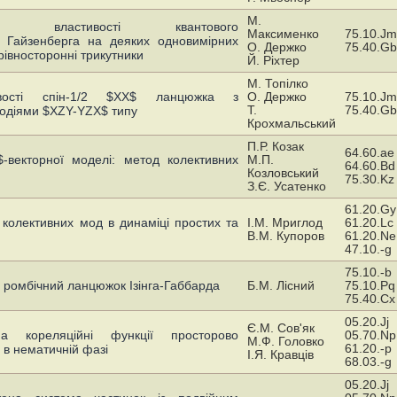
М.
турні властивості квантового
Максименко
75.10.Jm
 Гайзенберга на деяких одновимірних
О. Держко
75.40.Gb
 рівносторонні трикутники
Й. Ріхтер
М. Топілко
ивості спін-1/2 $XX$ ланцюжка з
О. Держко
75.10.Jm
Т.
75.40.Gb
одіями $XZY-YZX$ типу
Крохмальський
П.Р. Козак
64.60.ae
$-векторної моделі: метод колективних
М.П.
64.60.Bd
Козловський
75.30.Kz
З.Є. Усатенко
61.20.Gy
 колективних мод в динаміці простих та
І.М. Мриглод
61.20.Lc
В.М. Купоров
61.20.Ne
47.10.-g
75.10.-b
й ромбічний ланцюжок Ізінга-Габбарда
Б.М. Лісний
75.10.Pq
75.40.Cx
05.20.Jj
Є.М. Сов'як
 кореляційні функції просторово
05.70.Np
М.Ф. Головко
61.20.-p
в нематичній фазі
І.Я. Кравців
68.03.-g
05.20.Jj