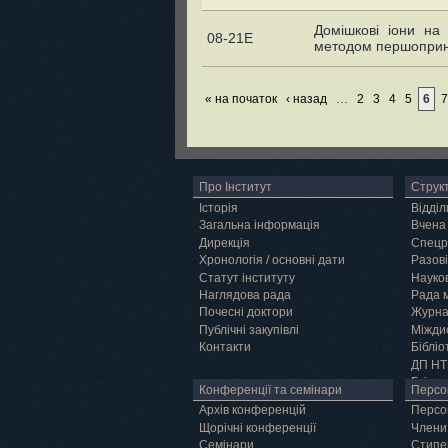
Домішкові іони на
08-21E
методом першоприн
« на початок
‹ назад
…
2
3
4
5
6
7
Про Інститут
Струк
Історія
Відділ
Загальна інформація
Вчена
Дирекція
Спецр
Хронологія / основні дати
Разові
Статут інституту
Науков
Наглядова рада
Рада 
Почесні доктори
Журн
Публічні закупівлі
Міжди
Контакти
Бібліо
ДП НТ
Грід
Конференції та семінари
Персо
Архів конференцій
Персо
Щорічні конференції
Члени
Семінари
Cтипе