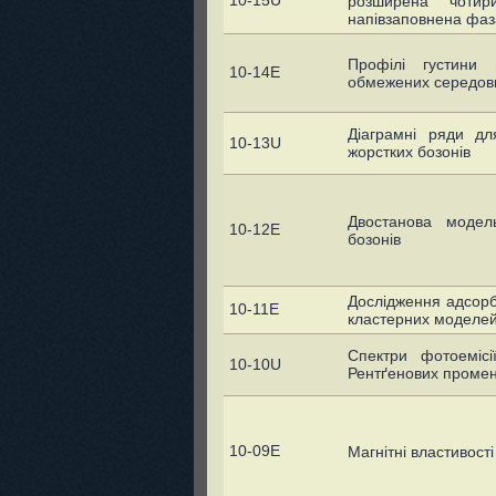
10-15U
розширена чотир
напівзаповнена фаз
Профілі густини
10-14E
обмежених середови
Діаграмні ряди дл
10-13U
жорстких бозонів
Двостанова модел
10-12E
бозонів
Дослідження адсорб
10-11E
кластерних моделе
Спектри фотоеміс
10-10U
Рентґенових промен
10-09E
Магнітні властивост