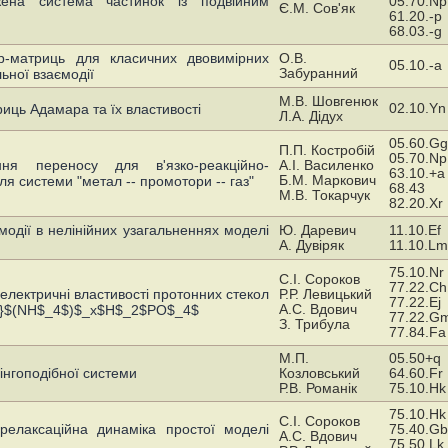
ена система частинок із подвійним
05.70.Np
Є.М. Сов'як
61.20.-p
68.03.-g
р-матриць для класичних двовимірних
О.В.
05.10.-a
Забуранний
льної взаємодії
М.В. Шовгенюк
02.10.Yn
иць Адамара та їх властивості
Л.А. Дідух
05.60.Gg
П.П. Костробій
05.70.Np
яння переносу для в'язко-реакційно-
А.І. Василенко
63.10.+a
Б.М. Маркович
ля системи "метал -- промотори -- газ"
68.43
М.В. Токарчук
82.20.Xr
модії в нелінійних узагальненнях моделі
Ю. Даревич
11.10.Ef
А. Дувіряк
11.10.Lm
75.10.Nr
С.І. Сороков
77.22.Ch
електричні властивості протонних стекол
Р.Р. Левицький
77.22.Ej
А.С. Вдович
 x}$(NH$_4$)$_x$H$_2$PO$_4$
77.22.G
З. Трибула
77.84.Fa
М.П.
05.50+q
зінгоподібної системи
Козловський
64.60.Fr
Р.В. Романік
75.10.Hk
75.10.Hk
С.І. Сороков
релаксаційна динаміка простої моделі
75.40.Gb
А.С. Вдович
75.50.Lk