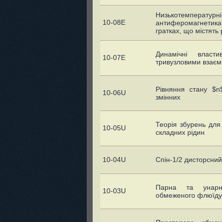
Низькотемпера
10-08E
антиферомагнетика
гратках, що містять
Динамічні власт
10-07E
тривузловими взаєм
Рівняння стану $n
10-06U
змінних
Теорія збурень для
10-05U
складних рідин
10-04U
Спін-1/2 дисторсни
Парна та унарна
10-03U
обмеженого флюїду 