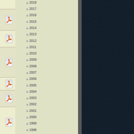
2018
2017
2016
2015
2014
2013
2012
2011
2010
m
2009
2008
2007
2006
2005
2004
2003
2002
2001
2000
1999
1998