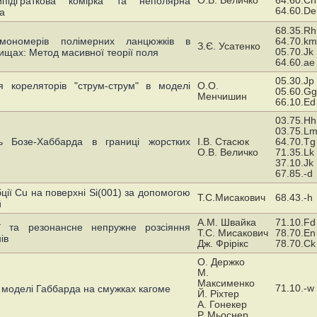
О.В. Величко
64.60.Cn
ипідґраткова комірка та неполярна
64.60.De
а
68.35.Rh
 мономерів полімерних ланцюжків в
64.70.km
З.Є. Усатенко
05.70.Jk
щах: Метод масивної теорії поля
64.60.ae
05.30.Jp
я кореляторів "струм-струм" в моделі
О.О.
05.60.Gg
Менчишин
66.10.Ed
03.75.Hh
03.75.L
ь Бозе-Хаббарда в границі жорстких
І.В. Стасюк
64.70.Tg
О.В. Величко
71.35.Lk
37.10.Jk
67.85.-d
ції Cu на поверхні Si(001) за допомогою
Т.С.Мисакович
68.43.-h
й
А.М. Швайка
71.10.Fd
ії та резонансне непружне розсіяння
Т.С. Мисакович
78.70.En
ів
Дж. Фрірікс
78.70.Ck
О. Держко
М.
Максименко
71.10.-w
і моделі Габбарда на смужках кагоме
Й. Ріхтер
А. Гонекер
Р. Мьоснер