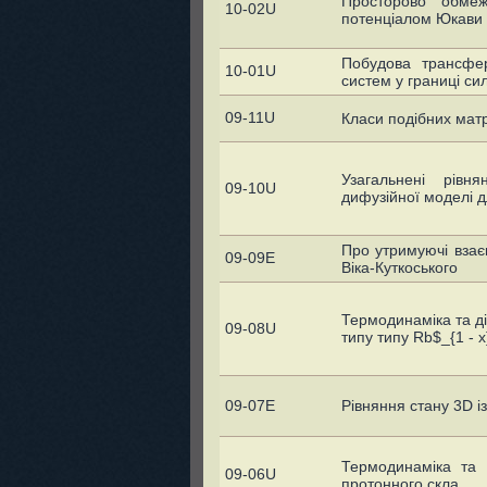
Просторово обмеж
10-02U
потенціалом Юкави
Побудова трансфе
10-01U
систем у границі си
09-11U
Класи подібних матр
Узагальнені рівн
09-10U
дифузійної моделі д
Про утримуючі взає
09-09E
Віка-Куткоського
Термодинаміка та ді
09-08U
типу типу Rb$_{1 -
09-07E
Рівняння стану 3D і
Термодинаміка та 
09-06U
протонного скла