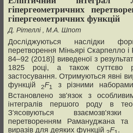
гіпергеометричних перетвор
гіпергеометричних функцій
Д. Рітеллі
М.А. Шпот
Досліджуються наслідки форм
перетворення Міньярі Скарпелло і Р
84–92 (2018)] виведеної з результ
1825 році, а також суттєво р
застосування. Отримуються явні ви
функцій
F
з різними наборами 
2
1
Встановлено зв'язок з особливи
інтегралів першого роду в тео
З'ясовуються взаємозв'язк
перетворенням Рамануджана та 
виразів для деяких функцій
F
.
2
1