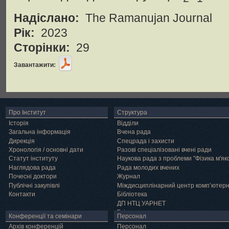
Надіслано:
The Ramanujan Journal
Рік:
2023
Сторінки:
29
Завантажити:
Про Інститут
Структура
Історія
Відділи
Загальна інформація
Вчена рада
Дирекція
Спецрада і захисти
Хронологія / основні дати
Разові спеціалізовані вчені ради
Статут інституту
Наукова рада з проблеми "Фізика м'як
Наглядова рада
Рада молодих вчених
Почесні доктори
Журнал
Публічні закупівлі
Міждисциплінарний центр комп’ютер
Контакти
Бібліотека
ДП НТЦ УАРНЕТ
Грід
Конференції та семінари
Персонал
Архів конференцій
Персонал