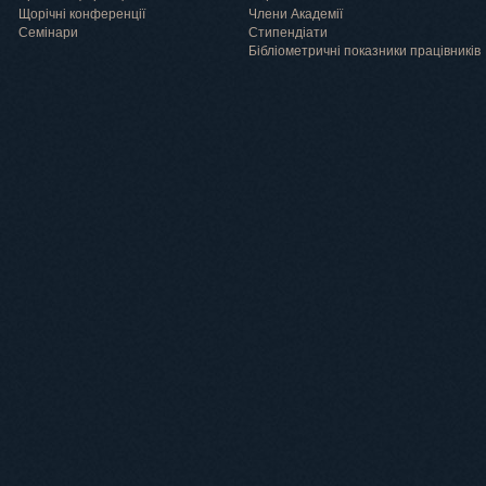
Щорічні конференції
Члени Академії
Семінари
Cтипендіати
Бібліометричні показники працівників
Навчання
Положення про підготовку здобувачів вищої освіти ступеня доктора філосо
Аспірантура
Докторантура
Філії кафедр
Міжнародний докторський коледж статистичної фізики складних систем