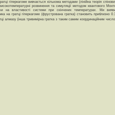
атці гіперкагоме вивчається кількома методами (лінійна теорія спінови
, високотемпературні розвинення та симуляції методом квантового Монт
тки на властивості системи при скінчених температурах. Ми вияв
а на гратці гіперкагоме (фрустрована гратка) становить приблизно 0.
ці алмазу (інша тривимірна гратка з таким самим координаційним число