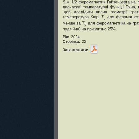
S
= 1/2 феромагнетик Гайзенберга на гр
двочасові температурні функції Гріна
щоб дослідити вплив геометрії гра
темепература Кюрі
T
для феромагнетик
c
менше за
T
для феромагнетика на грат
c
подвійна) на приблизно 25%.
Рік:
2024
Сторінки:
22
Завантажити: