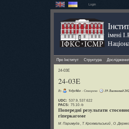
Login
Інсти
імені І
Націона
Про Інститут
Структура
Дослідженн
24-03E
24-03E
By
Velychko
- Створено
19 Листопад 20
UDC:
537.9, 537.622
PACS:
75.10.-b
Попередні результати стосов
гіперкагоме
М. Паримуда
Т. Крохмальський
О. Держк