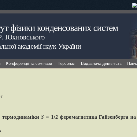
тут фізики конденсованих систем
.Р. Юхновського
льної академії наук України
я
Конференції та семінари
Персонал
Видавнича діяльність
Навч
24
но термодинаміки
= 1/2 феромагнетика Гайзенберга на 
S
о