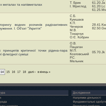
Т. Брик
61.20.Ja
ких металах та напівметалах
I. Мpиглод
61.20.Lc
61.25.Mv
С.Б.
Кумшаєв
К.П.
оpингу водних pозчинiв pадiоактивних
28.41.Kw
Чечеpов
82.50.G
чуження. I. Об'єкт "Укpиття"
М.В.
Токаpчук
О.Є. Кобpин
О.В.
Пацаган
 принципів критичної точки рідина-пара
М.П.
05.70.Jk
Козловський
ї флюїдної суміші
Р.С.
Мельник
14
15
16
17
18
далі ›
в кінець »
тура
Дослідження
и
Напрямки діяльності
 рада
Фундаментальні здобут
ада і захисти
Прикладні здобутки