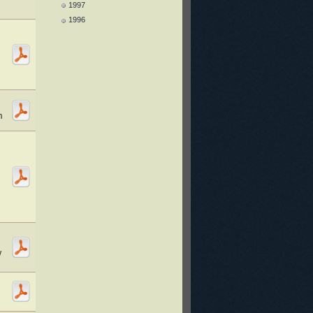
1997
1996
m
w