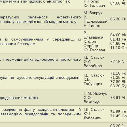
магнетикiв з випадковою анiзотропiєю
Р. Фольк
64.60.Ak
Ю. Головач
М. Ваврух
ературної залежностi ефективного
В.
05.30.Fk
Паславський
енцiалу взаємодiї в іоннiй моделі металу
H. Тишко
В.
64.60.Ak
Блавацька
ня із самоуниканнями у середовищі із
61.41.+e
К. фон
64.60.Fr
льованим безладом
Фербер
11.10.Gh
Ю. Головач
І.В. Стасюк
р і термодинаміка одномірного протонного
О.А.
72.15.N
Воробйов
71.10.Fd
І.В. Стасюк
ування гаусових флуктуацій в псевдоспін-
71.38.+i
К.В.
77.80.Bh
Табунщик
63.20.Ry
П.М. Якібчук
орядкованих металів
С.О.
73.61.At
Вакарчук
 розділення фаз у псевдоспін-електронній
І.В. Стасюк
74.65.+n
Ю.І.
взаємодією псевдоспінів та поперечним
71.45.G
Дубленич
05.20.Jj