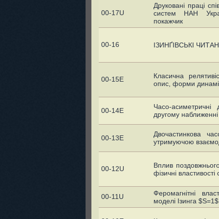
Друковані праці спі
00-17U
систем НАН Украї
покажчик
00-16
ІЗИНҐІВСЬКІ ЧИТАНН
Класична релятиві
00-15E
опис, форми динамі
Часо-асиметричні 
00-14E
другому наближенні 
Двочастинкова час
00-13E
утримуючою взаємод
Вплив поздовжнього
00-12U
фізичні властивості
Феромагнітні влас
00-11U
моделі Ізинга $S=1$