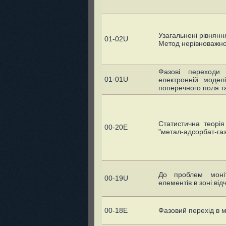
Узагальнені рівнянн
01-02U
Метод нерівноважно
Фазовi переходи
01-01U
електроннiй модел
поперечного поля т
Статистична теорія
00-20E
"метал-адсорбат-газ
До проблем моніт
00-19U
елементів в зоні ві
00-18E
Фазовий перехiд в м