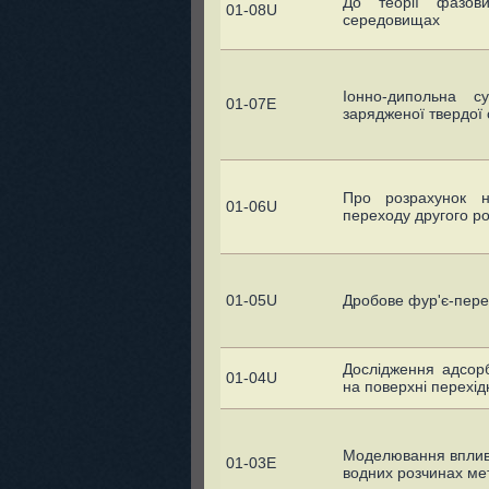
До теорії фазов
01-08U
середовищах
Іонно-дипольна с
01-07E
зарядженої твердої 
Про розрахунок н
01-06U
переходу другого р
01-05U
Дробове фур'є-пере
Дослідження адсорб
01-04U
на поверхні перехід
Моделювання впливу 
01-03E
водних розчинах ме