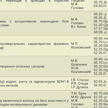
их переходів у флюїдах в пористих
Пацаган
05.70.Jk
М.Ф.
64.60.Fr
Головко
05.20.-y
05.20.Jj
М.Ф.
уміш з асоціативною взаємодією біля
05.70.Np
Головко
61.20.Qg
стінки
В.І. Капко
67.57.Np
68.08.-p
05.60.+w
05.70.Ln
еуніверсальних характеристик фазового
М.П.
05.20.Dd
Козловський
оду
52.25.Dg
52.25.Fi
05.60.+w
М.В.
05.70.Ln
Шовгенюк
творення оптичних сигналів
05.20.Dd
Ю.М.
52.25.Dg
Козловський
52.25.Fi
І.В. Стасюк
ції водню, азоту та гідроксогрупи $OH^-$
82.65.Jv
Р.Я. Стеців
34.50.D
них металів
І.Р. Дулепа
Т.М. Брик
82.70.Dd
М.Ю. Дручок
61.20.-p
валентності катіона на його властивості у
М.Ф.
61.20.Gy
Головко
61.20.Ne
тодом молекулярної динаміки
Ю.В.
61.20.Qg