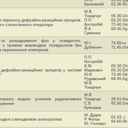
Калюжний
02.30.Rz
М.В.
Токарчук
05.30.Ch
я переносу дифузійно-реакційних процесів.
П.П.
05.20.Dd
Костробій
73.40.Gk
го статистичного оператора
Й.А.
68.45.Kg
Гуменюк
 та розшарування фаз у псевдоспiн-
Ю.І.
74.65+n
i з прямою взаємодiєю псевдоспiнiв без
Дубленич
71.45.G
а перенесення електронiв
П.П.
Костробій
Б.М.
05.30.Ch
 дифузійно-реакційних процесів у системі
Маркович
05.20.Dd
Ю.К.
73.40.Gk
"
Рудавський
68.45.Kg
М.В.
Токарчук
М.В.
орингу водних розчинів радіоактивних
Токарчук
28.41.Kw
С.Б
82.50.G
дчуження
Кумшаєв
М. Дудка
61.43.-j
оделi з випадковою анiзотропiєю
Р. Фольк
64.60.Ak
Ю. Головач