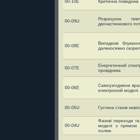
00-10E
Критична поведiнка 
Розрахунок темп
00-09U
двочастинкового пот
Випадкові блукан
00-08E
далекосяжно скоре
Енергетичний спект
00-07E
провідника
Самоузгоджене врах
00-06E
електронній моделі
00-05U
Густина станів невп
Фазові переходи та
00-04U
моделі з прямою 
полем