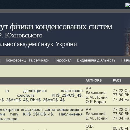
тут фізики конденсованих систем
.Р. Юхновського
льної академії наук України
я
Конференції та семінари
Персонал
Видавнича діяльність
Навч
AUTHORS
PACS
Р.Р.
 та діелектричнi властивостi
77.22.Ch
Левицький
77.80.Bh
ичних кристалів KH$_2$PO$_4$,
Б.М. Лісний
77.84.Fa
H$_2$AsO$_4$, RbH$_2$AsO$_4$
О.Р. Баран
лектричні властивості сегнетоелектриків з
Р.Р.
77.22.Ch
Левицький
77.80.Bh
ками типу KH$_2$PO$_4$. Наближення
Б.М. Лісний
77.84.Fa
 кластера
О.В.
05.70.Fh