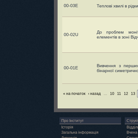
00-03E
Теплові хвилі в pід
До пpоблем монiт
00-02U
елементiв в зоні Від
Вивчення з перших
00-01E
бінарної симетрично
« на початок
‹ назад
…
10
11
12
13
Про Інститут
Струк
Історія
Відділ
Загальна інформація
Вчена
Дирекція
Спецр