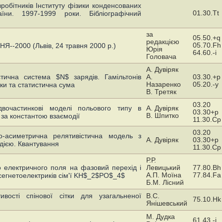
вробітників Інституту фізики конденсованих
01.30.Tt
ни. 1997-1999 роки. Бібліографічний
за
05.50.+q
редакцією
05.70.Fh
Я--2000 (Львів, 24 травня 2000 р.)
Юрія
64.60.-i
Головача
А. Дувіряк
стична система $N$ зарядів. Гамільтонів
А.
03.30.+p
Назаренко
05.20.-y
ки та статистична сума
В. Третяк
03.20
двочастинкові моделі польового типу в
А. Дувіряк
03.30+p
В. Шпитко
за константою взаємодії
11.30.Cp
03.20
о-асиметрична релятивістична модель з
А. Дувіряк
03.30+p
ією. Квантування
11.30.Cp
Р.Р.
 електричного поля на фазовий перехід і
Левицький
77.80.Bh
А.П. Моїна
77.84.Fa
 сегнетоелектриків сім'ї KH$_2$PO$_4$
Б.М. Лісний
тивості спінової сітки для узагальненої
В.С.
75.10.Hk
Янішевський
М. Дудка
61.43.-j