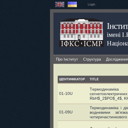
Login
Інсти
імені І
Націона
Про Інститут
Структура
Дослідженн
ІДЕНТИФІКАТОР
TITLE
Tермодинамікa
01-10U
сегнетоелектр
RbH$_2$PO$_4$, K
Термодинаміка і діе
01-09U
водневими зв'яз
чотиричастинкового