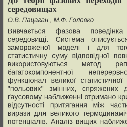
середовищах
О.В. Пацаган
М.Ф. Головко
Вивчається фазова поведінк
середовищі. Система описуєть
замороженої моделі і для то
статистичну суму відповідної пов
використовуються метод ре
багатокомпонентної неперер
функціонал великої статистичної
"польових" змінних, спряжених д
ґаусовому наближенні отримано кри
відсутності притягання між част
вирази для великого термодинаміч
потенціалів. Аналіз вищих наближ