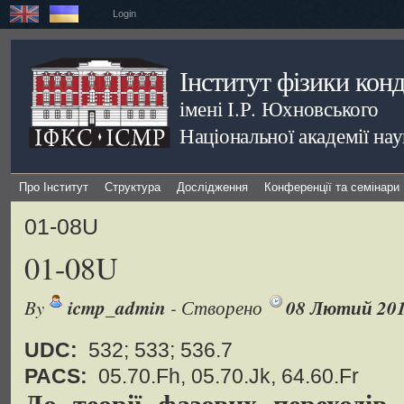
Login
Інститут фізики кон
імені І.Р. Юхновського
Національної академії на
Про Інститут
Структура
Дослідження
Конференції та семінари
01-08U
01-08U
By
icmp_admin
- Створено
08 Лютий 20
UDC:
532; 533; 536.7
PACS:
05.70.Fh, 05.70.Jk, 64.60.Fr
До теорії фазових переходів