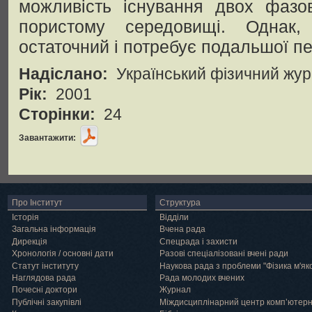
можливість існування двох фазо
пористому середовищі. Однак
остаточний і потребує подальшої пе
Надіслано:
Український фізичний жу
Рік:
2001
Сторінки:
24
Завантажити:
Про Інститут
Структура
Історія
Відділи
Загальна інформація
Вчена рада
Дирекція
Спецрада і захисти
Хронологія / основні дати
Разові спеціалізовані вчені ради
Статут інституту
Наукова рада з проблеми "Фізика м'як
Наглядова рада
Рада молодих вчених
Почесні доктори
Журнал
Публічні закупівлі
Міждисциплінарний центр комп’ютер