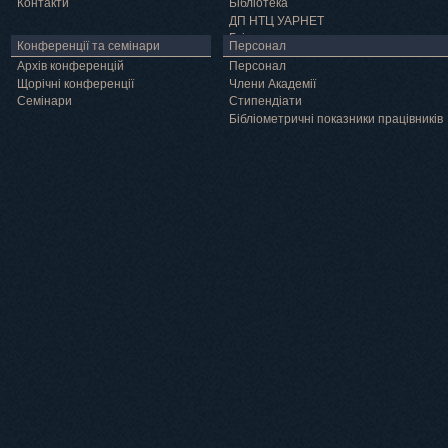
Контакти
Бібліотека
ДП НТЦ УАРНЕТ
Грід
Конференції та семінари
Персонал
Архів конференцій
Персонал
Щорічні конференції
Члени Академії
Семінари
Cтипендіати
Бібліометричні показники працівників
Навчання
Положення про підготовку здобувачів вищої освіти ступеня доктора філосо
Аспірантура
Докторантура
Філії кафедр
Міжнародний докторський коледж статистичної фізики складних систем