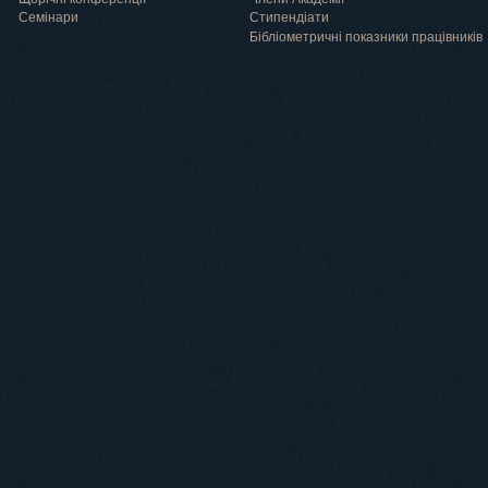
Семінари
Cтипендіати
Бібліометричні показники працівників
Навчання
Положення про підготовку здобувачів вищої освіти ступеня доктора філосо
Аспірантура
Докторантура
Філії кафедр
Міжнародний докторський коледж статистичної фізики складних систем