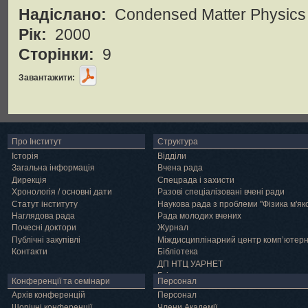
Надіслано:
Condensed Matter Physics
Рік:
2000
Сторінки:
9
Завантажити:
Про Інститут
Структура
Історія
Відділи
Загальна інформація
Вчена рада
Дирекція
Спецрада і захисти
Хронологія / основні дати
Разові спеціалізовані вчені ради
Статут інституту
Наукова рада з проблеми "Фізика м'як
Наглядова рада
Рада молодих вчених
Почесні доктори
Журнал
Публічні закупівлі
Міждисциплінарний центр комп’ютер
Контакти
Бібліотека
ДП НТЦ УАРНЕТ
Грід
Конференції та семінари
Персонал
Архів конференцій
Персонал
Щорічні конференції
Члени Академії