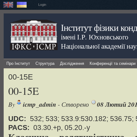
Login
Інститут фізики кон
імені І.Р. Юхновського
Національної академії на
Про Інститут
Структура
Дослідження
Конференції та семінари
00-15E
00-15E
By
icmp_admin
- Створено
08 Лютий 20
UDC:
532; 533; 533.9:530.182; 536.75; 
PACS:
03.30.+p, 05.20.-y
Класична релятивістична 