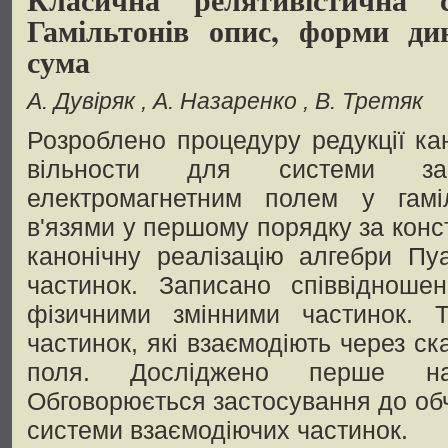
Гамільтонів опис, форми ди
сума
А. Дувіряк
А. Назаренко
В. Третяк
Розроблено процедуру редукції ка
вільности для системи за
електромагнетним полем у гамі
в'язями у першому порядку за конс
канонічну реалізацію алгебри Пу
частинок. Записано співвідноше
фізичними змінними частинок. 
частинок, які взаємодіють через с
поля. Досліджено перше на
Обговорюється застосування до об
системи взаємодіючих частинок.