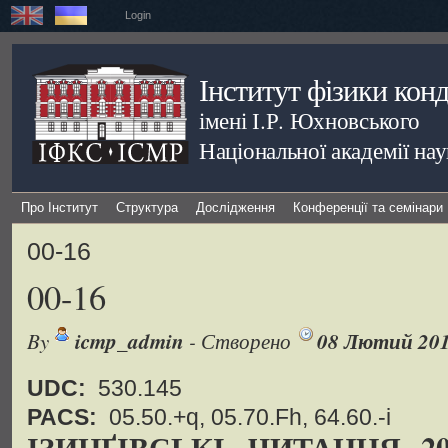
Login
Інститут фізики кон
імені І.Р. Юхновського
Національної академії на
Про Інститут
Структура
Дослідження
Конференції та семінари
00-16
00-16
By
icmp_admin
- Створено
08 Лютий 20
UDC:
530.145
PACS:
05.50.+q, 05.70.Fh, 64.60.-i
ІЗИНҐІВСЬКІ ЧИТАННЯ--200