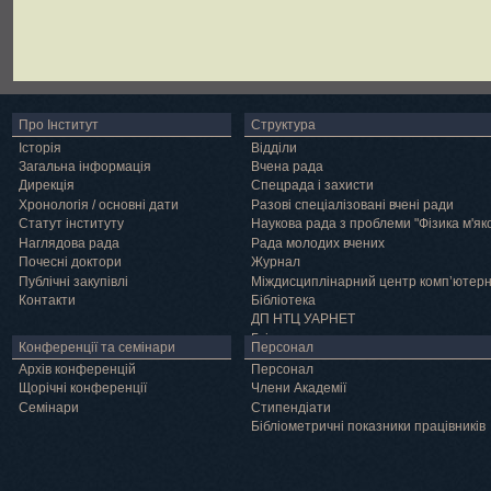
Про Інститут
Структура
Історія
Відділи
Загальна інформація
Вчена рада
Дирекція
Спецрада і захисти
Хронологія / основні дати
Разові спеціалізовані вчені ради
Статут інституту
Наукова рада з проблеми "Фізика м'як
Наглядова рада
Рада молодих вчених
Почесні доктори
Журнал
Публічні закупівлі
Міждисциплінарний центр комп’ютер
Контакти
Бібліотека
ДП НТЦ УАРНЕТ
Грід
Конференції та семінари
Персонал
Архів конференцій
Персонал
Щорічні конференції
Члени Академії
Семінари
Cтипендіати
Бібліометричні показники працівників