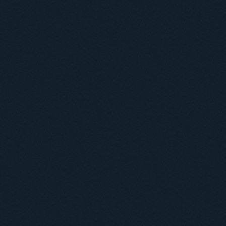
Навчання
Положення про підготовку здобувачів вищої освіти ступеня доктора філосо
Аспірантура
Докторантура
Філії кафедр
Міжнародний докторський коледж статистичної фізики складних систем