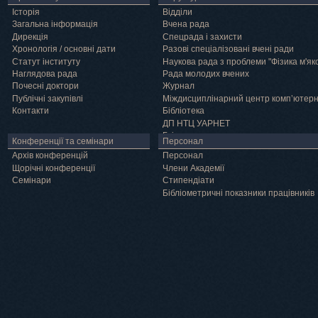
Історія
Відділи
Загальна інформація
Вчена рада
Дирекція
Спецрада і захисти
Хронологія / основні дати
Разові спеціалізовані вчені ради
Статут інституту
Наукова рада з проблеми "Фізика м'як
Наглядова рада
Рада молодих вчених
Почесні доктори
Журнал
Публічні закупівлі
Міждисциплінарний центр комп’ютер
Контакти
Бібліотека
ДП НТЦ УАРНЕТ
Грід
Конференції та семінари
Персонал
Архів конференцій
Персонал
Щорічні конференції
Члени Академії
Семінари
Cтипендіати
Бібліометричні показники працівників
Навчання
Положення про підготовку здобувачів вищої освіти ступеня доктора філосо
Аспірантура