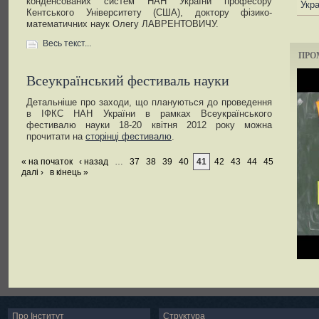
конденсованих систем НАН України професору
Укра
Кентського Університету (США), доктору фізико-
математичних наук Олегу ЛАВРЕНТОВИЧУ.
Весь текст...
ПРО
Всеукраїнський фестиваль науки
Детальніше про заходи, що плануються до проведення
в ІФКС НАН України в рамках Всеукраїнського
фестивалю науки 18-20 квітня 2012 року можна
прочитати на
сторінці фестивалю
.
« на початок
‹ назад
…
37
38
39
40
41
42
43
44
45
далі ›
в кінець »
Про Інститут
Структура