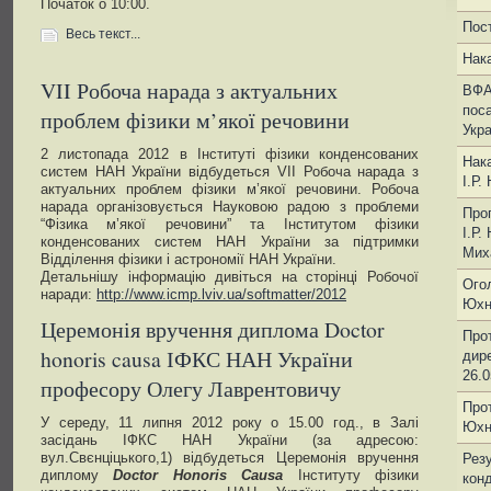
Початок о 10:00.
Пос
Весь текст...
Нака
VII Робоча нарада з актуальних
ВФА
поса
проблем фізики м’якої речовини
Укра
2 листопада 2012 в Інституті фізики конденсованих
Нака
систем НАН України відбудеться VII Робоча нарада з
І.Р.
актуальних проблем фізики м’якої речовини. Робоча
нарада організовується Науковою радою з проблеми
Про
“Фізика м’якої речовини” та Інститутом фізики
І.Р.
конденсованих систем НАН України за підтримки
Мих
Відділення фізики і астрономії НАН України.
Детальнішу інформацію дивіться на сторінці Робочої
Огол
наради:
http://www.icmp.lviv.ua/softmatter/2012
Юхн
Церемонія вручення диплома Doctor
Прот
honoris causa ІФКС НАН України
дире
26.0
професору Олегу Лаврентовичу
Прот
У середу, 11 липня 2012 року о 15.00 год., в Залі
Юхн
засідань ІФКС НАН України (за адресою:
вул.Свєнціцького,1) відбудеться Церемонія вручення
Резу
диплому
Doctor Honoris Causa
Інституту фізики
кон