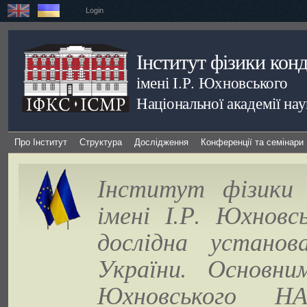
Login
Інститут фізики кон
імені І.Р. Юхновського
Національної академії на
Про Інститут
Структура
Дослідження
Конференції та семінари
Інститут фізики 
імені І.Р. Юхновс
дослідна установ
України. Основни
Юхновського Н