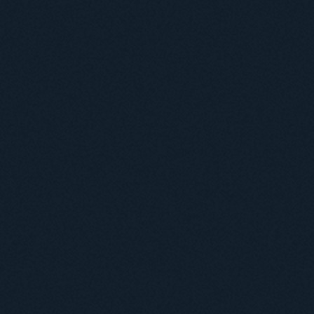
Докторантура
Філії кафедр
Міжнародний докторський коледж статистичної фізики складних систем