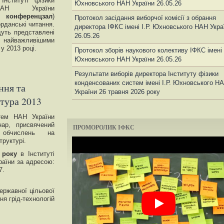
нституті фізики
Юхновського НАН України 26.05.26
НАН України
онференцзал
)
Протокол засідання виборчої комісії з обрання
орданські читання.
директора ІФКС імені І.Р. Юхновського НАН Укра
уть представлені
26.05.26
а найважливішими
у 2013 році.
Протокол зборів наукового колективу ІФКС імені І
Юхновського НАН України 26.05.26
Результати виборів директора Інституту фізики
конденсованих систем імені І.Р. Юхновського Н
ння та
України 26 травня 2026 року
ктура 2013
стем НАН України
нар, присвячений
ПРОМОРОЛИК ІФКС
 обчислень на
труктурі.
 року
в Інституті
раїни за адресою:
7.
ержавної цільової
я грід-технологій