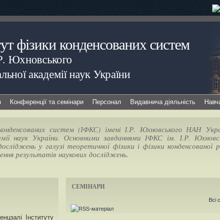
тут фізики конденсованих систем
.Р. Юхновського
льної академії наук України
я
Конференції та семінари
Персонал
Видавнича діяльність
Навч
онденсованих систем (ІФКС) імені І.Р. Юхновського НАН Укра
емії наук України. Основними завданнями ІФКС ім. І.Р. Юхнов
осліджень у галузі теоретичної фізики і фізики конденсованої р
рення результатів наукових досліджень.
СЕМІНАРИ
Всі 
енцзалі Інституту