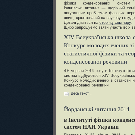
фізики конденсованих систем в
Ізингівські читання — щорічний сем
актуальним проблемам фазових перех
явищ, орієнтований на наукову і студ
Деталі дивіться на
сторінці семінару
.
Щиро запрошуємо взяти участь всіх за
XIV Всеукраїнська школа-с
Конкурс молодих вчених зі
статистичної фізики та тео
конденсованої речовини
4-6 червня 2014 року в Інституті фіз
систем відбудеться XIV Всеукраїнськ
Конкурс молодих вчених зі статистично
конденсованої речовини.
Весь текст...
Йорданські читання 2014
в Інституті фізики конден
систем НАН України