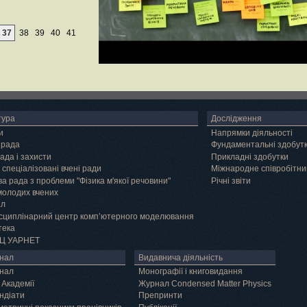
37
38
39
40
41
тура
Дослідження
и
Напрямки діяльності
 рада
Фундаментальні здобут
ада і захисти
Прикладні здобутки
 спеціалізовані вчені ради
Міжнародне співробітни
а рада з проблеми "Фізика м'якої речовини"
Річні звіти
молодих вчених
ал
сциплінарний центр комп’ютерного моделювання
тека
Ц УАРНЕТ
нал
Видавнича діяльність
нал
Монографії і книговидання
 Академії
Журнал Condensed Matter Physics
ндіати
Препринти