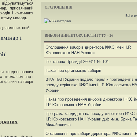
ідбуватимуться
ОГОЛОШЕННЯ
інар, присвячений
одів і критичних
Всі ог
ентську молодь.
цікавлених осіб.
ВИБОРИ ДИРЕКТОРА ІНСТИТУТУ - 26
емінар і
Оголошення виборів директора ІФКС імені І.Р.
рії
Юхновського НАН України
Постанова Президії 260311 № 101
Наказ про організацію виборів
ики конденсованих
а школа-семінар і
ВФА НАН України подало перелік претендентів 
ї фізики та теорії
посаду керівника ІФКС імені І.Р. Юхновського Н
України
Наказ про проведення виборів директора ІФКС ім
І.Р. Юхновського НАН України
Програма кандидата на посаду директора ІФКС і
І.Р. Юхновського НАН України д.ф.-м.н. Брика Т
сованих
Михайловича
Оголошення про вибори директора ІФКС імені І.Р