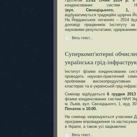
Протягом
21-22 січня 2014 р.
в І
конденсованих систем 
(
вул. Свєнціцького, 1, к
відбуватимуться традиційні щорічні Й
На Йорданських читаннях – 2014 буд
доповіді працівників Інституту з
науковими результатами, одержаними 
Весь текст...
Суперкомп'ютерні обчисле
українська грід-інфрастру
Інститут фізики конденсованих си
проводить науково-практичний семі
проблемам високопродуктивних
кластерах та в українській грід-інфрас
Семінар відбудеться
6 грудня 2013
фізики конденсованих систем НАН Ук
м. Львів, вул. Свєнціцького, 1, ауд. 30
Початок о 10:00.
На семінар запрошуються учасники Д
програми впровадження та застосуванн
в Україні, а також усі зацікавлені.
Весь текст...