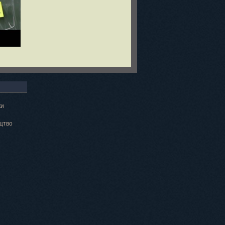
ки
цтво