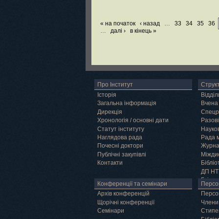
« на початок
‹ назад
…
33
34
35
36
…
далі ›
в кінець »
Про Інститут
Струк
Історія
Відділ
Загальна інформація
Вчена
Дирекція
Спецр
Хронологія / основні дати
Разові
Статут інституту
Науков
Наглядова рада
Рада 
Почесні доктори
Журн
Публічні закупівлі
Міжди
Контакти
Бібліо
ДП НТ
Грід
Конференції та семінари
Персо
Архів конференцій
Персо
Щорічні конференції
Члени
Семінари
Cтипе