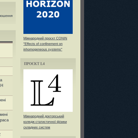
олошення
Міжнародний проєкт CONIN
"Effects of confinement on
inhomogeneous systems"
ПРОЄКТ L4
на
АН
ені
мені
Міжнародний докторський
араса
коледж статистичної фізики
складних систем
.