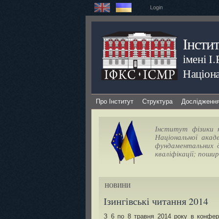
Login
Інсти
імені І
Націона
Про Інститут
Структура
Дослідженн
Інститут фізики к
Національної акад
фундаментальних д
кваліфікації; поши
НОВИНИ
Ізингівські читання 2014
З 6 по 8 травня 2014 року в конфер