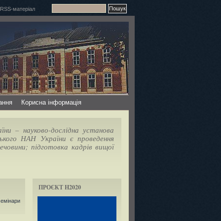
ання
Корисна інформація
їни – науково-дослідна установа
ського НАН України є проведення
ечовини; підготовка кадрів вищої
ПРОЄКТ H2020
семінари