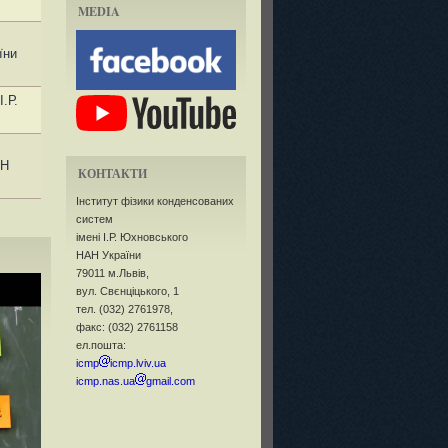
MEDIA
їни
.Р.
АН
КОНТАКТИ
Інститут фізики конденсованих
систем
імені І.Р. Юхновського
НАН України
79011 м.Львів,
вул. Свєнціцького, 1
тел. (032) 2761978,
факс: (032) 2761158
ел.пошта:
icmp
icmp.lviv.ua
icmp.nas.ua
gmail.com