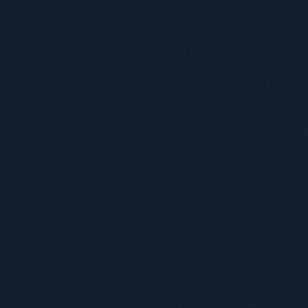
Навчання
Положення про підготовку здобувачів вищої освіти ступеня доктора філосо
Аспірантура
Докторантура
Філії кафедр
Міжнародний докторський коледж статистичної фізики складних систем