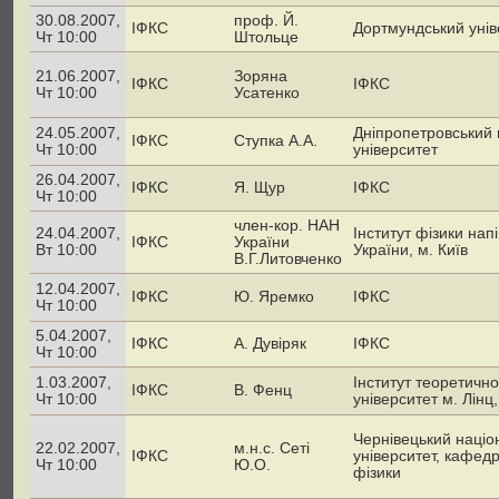
30.08.2007,
проф. Й.
ІФКС
Дортмундський унів
Чт 10:00
Штольце
21.06.2007,
Зоряна
ІФКС
ІФКС
Чт 10:00
Усатенко
24.05.2007,
Дніпропетровський
ІФКС
Ступка А.А.
Чт 10:00
університет
26.04.2007,
ІФКС
Я. Щур
ІФКС
Чт 10:00
член-кор. НАН
24.04.2007,
Інститут фізики нап
ІФКС
України
Вт 10:00
України, м. Київ
В.Г.Литовченко
12.04.2007,
ІФКС
Ю. Яремко
ІФКС
Чт 10:00
5.04.2007,
ІФКС
А. Дувіряк
ІФКС
Чт 10:00
1.03.2007,
Інститут теоретично
ІФКС
В. Фенц
Чт 10:00
університет м. Лінц,
Чернівецький наці
22.02.2007,
м.н.с. Сеті
ІФКС
університет, кафед
Чт 10:00
Ю.О.
фізики