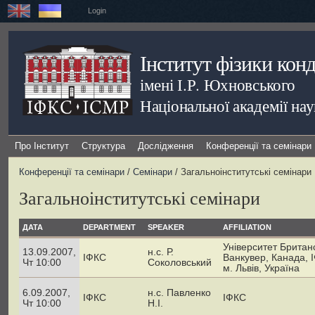
Login
Інститут фізики кон
імені І.Р. Юхновського
Національної академії на
Про Інститут
Структура
Дослідження
Конференції та семінари
Конференції та семінари
/
Семінари
/ Загальноінститутські семінари
Загальноінститутські семінари
ДАТА
DEPARTMENT
SPEAKER
AFFILIATION
Університет Британс
13.09.2007,
н.с. Р.
ІФКС
Ванкувер, Канада, 
Чт 10:00
Соколовський
м. Львів, Україна
6.09.2007,
н.с. Павленко
ІФКС
ІФКС
Чт 10:00
Н.І.