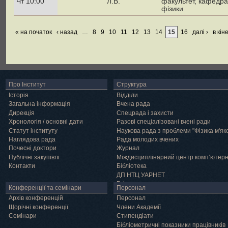
Чт 10:00
Л.В.
факультет, кафедра
фізики
« на початок
‹ назад
…
8
9
10
11
12
13
14
15
16
далі ›
в кін
Про Інститут
Структура
Історія
Відділи
Загальна інформація
Вчена рада
Дирекція
Спецрада і захисти
Хронологія / основні дати
Разові спеціалізовані вчені ради
Статут інституту
Наукова рада з проблеми "Фізика м'як
Наглядова рада
Рада молодих вчених
Почесні доктори
Журнал
Публічні закупівлі
Міждисциплінарний центр комп’ютер
Контакти
Бібліотека
ДП НТЦ УАРНЕТ
Грід
Конференції та семінари
Персонал
Архів конференцій
Персонал
Щорічні конференції
Члени Академії
Семінари
Cтипендіати
Бібліометричні показники працівників