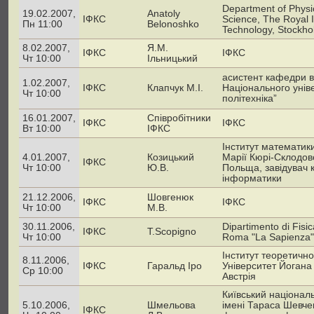
Department of Physi
19.02.2007,
Anatoly
ІФКС
Science, The Royal In
Пн 11:00
Belonoshko
Technology, Stockh
8.02.2007,
Я.М.
ІФКС
ІФКС
Чт 10:00
Ільницький
асистент кафедри 
1.02.2007,
ІФКС
Клапчук М.І.
Національного уніве
Чт 10:00
політехніка”
16.01.2007,
Співробітники
ІФКС
ІФКС
Вт 10:00
ІФКС
Інститут математик
4.01.2007,
Козицький
Марії Кюрі-Склодовс
ІФКС
Чт 10:00
Ю.В.
Польща, завідувач
інформатики
21.12.2006,
Шовгенюк
ІФКС
ІФКС
Чт 10:00
М.В.
30.11.2006,
Dipartimento di Fisic
ІФКС
T.Scopigno
Чт 10:00
Roma "La Sapienza"
Інститут теоретично
8.11.2006,
ІФКС
Гаральд Іро
Університет Йогана
Ср 10:00
Австрія
Київський націонал
5.10.2006,
Шмельова
імені Тараса Шевче
ІФКС