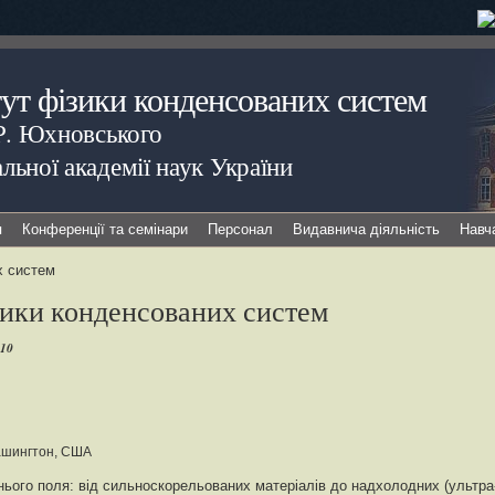
тут фізики конденсованих систем
.Р. Юхновського
льної академії наук України
я
Конференції та семінари
Персонал
Видавнича діяльність
Навч
х систем
зики конденсованих систем
010
ашингтон, США
нього поля: від сильноскорельованих матеріалів до надхолодних (ультра