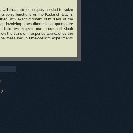
 will illustrate techniques needed to solve
ed Green's functions on the Kadanoff-Baym-
marked with exact moment sum rules of the
step involving a two-dimensional quadrature
tric field, which gives rise to damped Bloch
w how the transient response approaches the
 be measured in time-of-flight experiments
ки
цтво