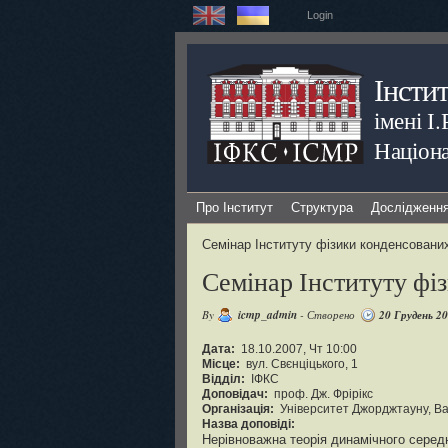
Login
Інсти
імені І
Націона
Про Інститут
Структура
Дослідженн
Семінар Інституту фізики конденсовани
Семінар Інституту фі
By
icmp_admin
- Створено
20 Грудень 2
Дата:
18.10.2007, Чт 10:00
Місце:
вул. Свєнціцького, 1
Відділ:
ІФКС
Доповідач:
проф. Дж. Фрірікс
Організація:
Університет Джорджтауну, В
Назва доповіді:
Нерівноважна теорія динамічного серед