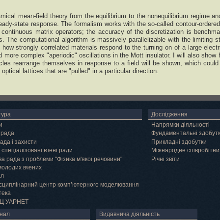
amical mean-field theory from the equilibrium to the nonequilibrium regime and
teady-state response. The formalism works with the so-called contour-order
g continuous matrix operators; the accuracy of the discretization is bench
s. The computational algorithm is massively parallelizable with the limiting 
ate how strongly correlated materials respond to the turning on of a large elec
nd more complex "aperiodic" oscillations in the Mott insulator. I will also sho
icles rearrange themselves in response to a field will be shown, which could
ptical lattices that are "pulled" in a particular direction.
тура
Дослідження
и
Напрямки діяльності
 рада
Фундаментальні здобут
ада і захисти
Прикладні здобутки
 спеціалізовані вчені ради
Міжнародне співробітни
а рада з проблеми "Фізика м'якої речовини"
Річні звіти
молодих вчених
ал
сциплінарний центр комп’ютерного моделювання
тека
Ц УАРНЕТ
нал
Видавнича діяльність