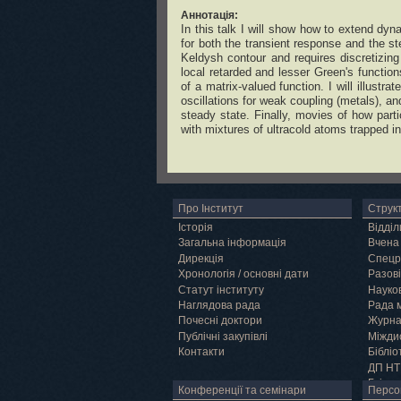
Аннотація:
In this talk I will show how to extend dyn
for both the transient response and the s
Keldysh contour and requires discretizin
local retarded and lesser Green's function
of a matrix-valued function. I will illustr
oscillations for weak coupling (metals), a
steady state. Finally, movies of how part
with mixtures of ultracold atoms trapped in o
Про Інститут
Струк
Історія
Відділ
Загальна інформація
Вчена
Дирекція
Спецр
Хронологія / основні дати
Разові
Статут інституту
Науков
Наглядова рада
Рада 
Почесні доктори
Журн
Публічні закупівлі
Міжди
Контакти
Бібліо
ДП НТ
Грід
Конференції та семінари
Персо