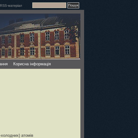
ання
Корисна інформація
-холодних) атомів