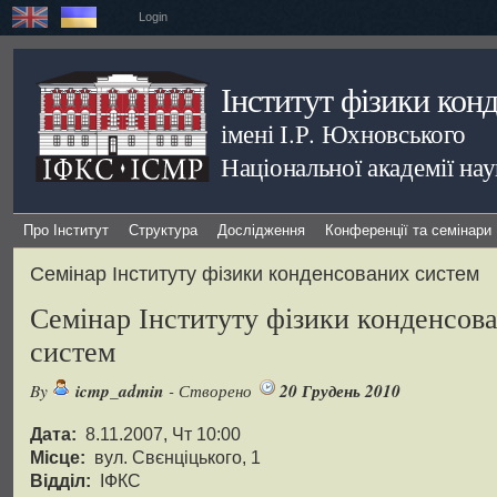
Login
Інститут фізики кон
імені І.Р. Юхновського
Національної академії на
Про Інститут
Структура
Дослідження
Конференції та семінари
Семінар Інституту фізики конденсованих систем
Семінар Інституту фізики конденсов
систем
icmp_admin
20 Грудень 2010
By
- Створено
Дата:
8.11.2007, Чт 10:00
Місце:
вул. Свєнціцького, 1
Відділ:
ІФКС