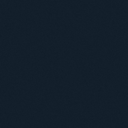
Навчання
Положення про підготовку здобувачів вищої освіти ступеня доктора філосо
Аспірантура
Докторантура
Філії кафедр
Міжнародний докторський коледж статистичної фізики складних систем