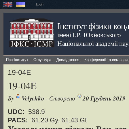
Login
Інститут фізики кон
імені І.Р. Юхновського
Національної академії на
Про Інститут
Структура
Дослідження
Конференції та семінари
19-04E
19-04E
By
Velychko
- Створено
20 Грудень 2019
UDC:
538.9
PACS:
61.20.Gy, 61.43.Gt
Узагальнення підходу Ван дер