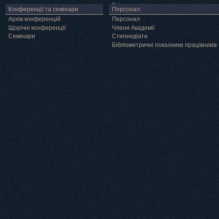
Грід
Конференції та семінари
Персонал
Архів конференцій
Персонал
Щорічні конференції
Члени Академії
Семінари
Cтипендіати
Бібліометричні показники працівників
Навчання
Положення про підготовку здобувачів вищої освіти ступеня доктора філосо
Аспірантура
Докторантура
Філії кафедр
Міжнародний докторський коледж статистичної фізики складних систем