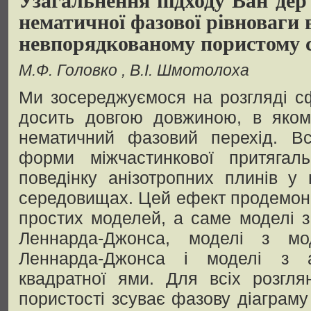
нематичної фазової рівноваги 
невпорядкованому пористому 
М.Ф. Головко
В.І. Шмотолоха
Ми зосереджуємося на розгляді с
досить довгою довжиною, в яком
нематичний фазовий перехід. В
форми міжчастинкової притягал
поведінку анізотропних плинів у
середовищах. Цей ефект продемонс
простих моделей, а саме моделі з
Леннарда-Джонса, моделі з мо
Леннарда-Джонса і моделі з а
квадратної ями. Для всіх розгл
пористості зсуває фазову діаграму