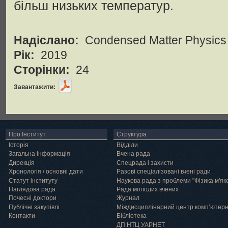
більш низьких температур.
Надіслано:
Condensed Matter Physics
Рік:
2019
Сторінки:
24
Завантажити:
Про Інститут
Структура
Історія
Відділи
Загальна інформація
Вчена рада
Дирекція
Спецрада і захисти
Хронологія / основні дати
Разові спеціалізовані вчені ради
Статут інституту
Наукова рада з проблеми "Фізика м'як
Наглядова рада
Рада молодих вчених
Почесні доктори
Журнал
Публічні закупівлі
Міждисциплінарний центр комп’ютер
Контакти
Бібліотека
ДП НТЦ УАРНЕТ