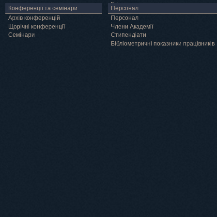
Грід
Конференції та семінари
Персонал
Архів конференцій
Персонал
Щорічні конференції
Члени Академії
Семінари
Cтипендіати
Бібліометричні показники працівників
Навчання
Положення про підготовку здобувачів вищої освіти ступеня доктора філосо
Аспірантура
Докторантура
Філії кафедр
Міжнародний докторський коледж статистичної фізики складних систем