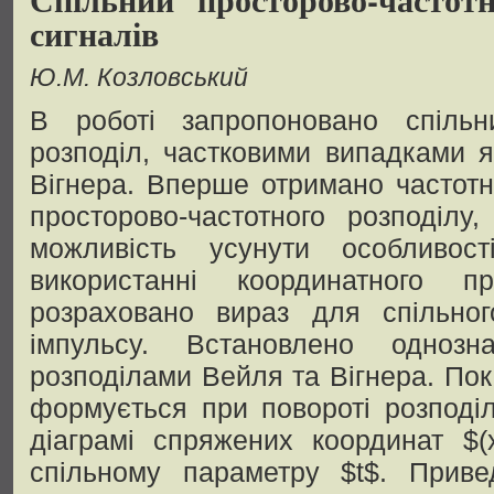
сигналів
Ю.М. Козловський
В роботі запропоновано спільн
розподіл, частковими випадками я
Вігнера. Вперше отримано частотн
просторово-частотного розподілу
можливість усунути особливос
використанні координатного пр
розраховано вираз для спільног
імпульсу. Встановлено однозн
розподілами Вейля та Вігнера. Пок
формується при повороті розподі
діаграмі спряжених координат $(
спільному параметру $t$. Приве