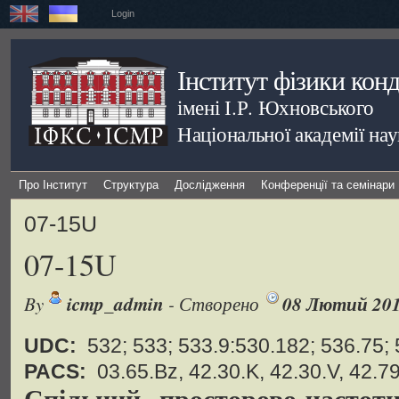
Login
Інститут фізики кон
імені І.Р. Юхновського
Національної академії на
Про Інститут
Структура
Дослідження
Конференції та семінари
07-15U
07-15U
By
icmp_admin
- Створено
08 Лютий 20
UDC:
532; 533; 533.9:530.182; 536.75; 
PACS:
03.65.Bz, 42.30.K, 42.30.V, 42.79
Спільний просторово-частот