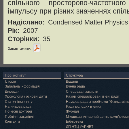
спільного просторово-частотног
імпульсу при різних значеннях спіл
Надіслано:
Condensed Matter Physics
Рік:
2007
Сторінки:
35
Завантажити:
Про Інститут
Структура
Історія
Відділи
Загальна інформація
Вчена рада
Дирекція
Спецрада і захисти
Хронологія / основні дати
Разові спеціалізовані вчені ради
Статут інституту
Наукова рада з проблеми "Фізика м'як
Наглядова рада
Рада молодих вчених
Почесні доктори
Журнал
Публічні закупівлі
Міждисциплінарний центр комп’ютер
Контакти
Бібліотека
ДП НТЦ УАРНЕТ