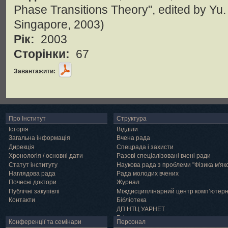
Phase Transitions Theory", edited by Yu. 
Singapore, 2003)
Рік:
2003
Сторінки:
67
Завантажити:
Про Інститут
Структура
Історія
Відділи
Загальна інформація
Вчена рада
Дирекція
Спецрада і захисти
Хронологія / основні дати
Разові спеціалізовані вчені ради
Статут інституту
Наукова рада з проблеми "Фізика м'як
Наглядова рада
Рада молодих вчених
Почесні доктори
Журнал
Публічні закупівлі
Міждисциплінарний центр комп’ютер
Контакти
Бібліотека
ДП НТЦ УАРНЕТ
Грід
Конференції та семінари
Персонал