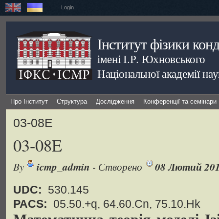
Login
Інститут фізики кон
імені І.Р. Юхновського
Національної академії на
Про Інститут
Структура
Дослідження
Конференції та семінари
03-08E
03-08E
By
icmp_admin
- Створено
08 Лютий 20
UDC:
530.145
PACS:
05.50.+q, 64.60.Cn, 75.10.Hk
Математична теорія моделі Ізі