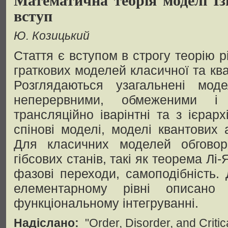
вступ
Ю. Козицький
Стаття є вступом в строгу теорію 
граткових моделей класичної та ква
Розглядаються узагальнені моде
неперервними, обмеженими і 
трансляційно іварінтні та з ієрар
спінові моделі, моделі квантових 
Для класичних моделей обговор
гібсових станів, такі як теорема Лі-
фазові переходи, самоподібність.
елементарному рівні описано 
функціональному інтегруванні.
Надіслано:
"Order, Disorder, and Criti