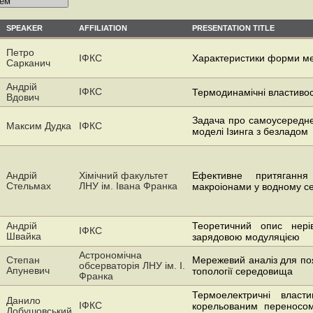
SPEAKER
AFFILIATION
PRESENTATION TITLE
Петро
ІФКС
Характеристики форми м
Сарканич
Андрій
ІФКС
Термодинамiчнi властивос
Вдович
Задача про самоусереднен
Максим Дудка
ІФКС
моделі Ізинга з безладом
Андрій
Хімічний факультет
Ефективне притяганн
Стельмах
ЛНУ ім. Івана Франка
макроіонами у водному с
Андрій
Теоретичний опис нерів
ІФКС
Швайка
зарядовою модуляцією
Астрономічна
Степан
Мережевий аналіз для поя
обсерваторія ЛНУ ім. І.
Апуневич
топології середовища
Франка
Термоелектричні власти
Данило
ІФКС
корельованим переносом
Добушовський