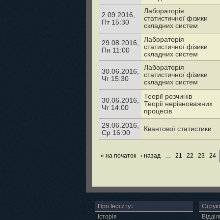
Лабораторія
2.09.2016,
статистичної фізики
Пт 15:30
складних систем
Лабораторія
29.08.2016,
статистичної фізики
Пн 11:00
складних систем
Лабораторія
30.06.2016,
статистичної фізики
Чт 15:30
складних систем
Теорії розчинів
30.06.2016,
Теорії нерівноважних
Чт 14:00
процесів
29.06.2016,
Квантової статистики
Ср 16:00
« на початок
‹ назад
…
21
22
23
24
Про Інститут
Струк
Історія
Відділ