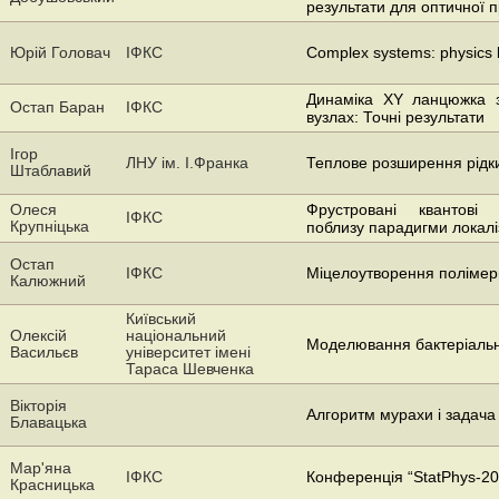
результати для оптичної п
Юрій Головач
ІФКС
Complex systems: physics 
Динаміка XY ланцюжка з
Остап Баран
ІФКС
вузлах: Точні результати
Ігор
ЛНУ ім. І.Франка
Теплове розширення рідк
Штаблавий
Олеся
Фрустровані квантові 
ІФКС
Крупніцька
поблизу парадигми локалі
Остап
ІФКС
Міцелоутворення полімерн
Калюжний
Київський
Олексій
національний
Моделювання бактеріальн
Васильєв
університет імені
Тараса Шевченка
Вікторія
Алгоритм мурахи і задача 
Блавацька
Мар'яна
ІФКС
Конференція “StatPhys-201
Красницька