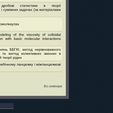
дробові статистики в теорії
 і суміжних задачах (за матеріалами
ромолекулах
eling of the viscosity of colloidal
ion with basic molecular interactions
внянь ББГКІ, метод нерівноважного
а та метод колективних змінних в
 теорії рідин
омбічному ланцюжку і міжланцюжкові
Всі семінари