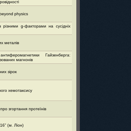
ровідності
beyond physics
 різними g-факторами на сусідніх
их металів
антиферомагнетики Гайзенберга:
зованих магнонів
их зірок
ого хемотаксису
про згортання протеїнів
6” (м. Ліон)