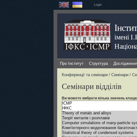
Login
Інсти
імені І
Націона
Про Інститут
Структура
Дослідженн
Конференції та семінари
/
Семінари
/ Се
Семінари відділів
Ви можете вибрати кілька значень клаца