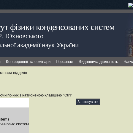
тут фізики конденсованих систем
.Р. Юхновського
льної академії наук України
я
Конференції та семінари
Персонал
Видавнича діяльність
Навч
мінари відділів
ючи по них з натисненою клавішею "Ctrl"