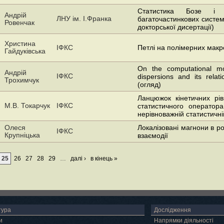
Статистика Бозе і 
Андрій
ЛНУ ім. І.Франка
багаточастинкових систем
Ровенчак
докторської дисертації)
Христина
ІФКС
Петлі на полімерних мак
Гайдуківська
On the computational mod
Андрій
IФКС
dispersions and its relat
Трохимчук
(огляд)
Ланцюжок кінетичних рі
М.В. Токарчук
ІФКС
статистичного оператор
нерівноважній статистичній
Олеся
Локалізовані магнони в р
ІФКС
Крупніцька
взаємодії
25
26
27
28
29
…
далі ›
в кінець »
тура
Дослідження
и
Напрямки діяльності