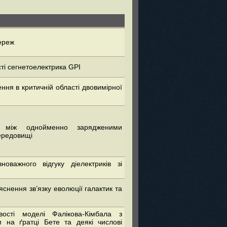
ереж
тi сегнетоелектрика GPI
ня в критичній області двовимірної
я між однойменно зарядженими
ередовищі
новажного відгуку діелектриків зі
снення зв’язку еволюції галактик та
вості моделі Фалікова-Кімбала з
 на ґратці Бете та деякі числові