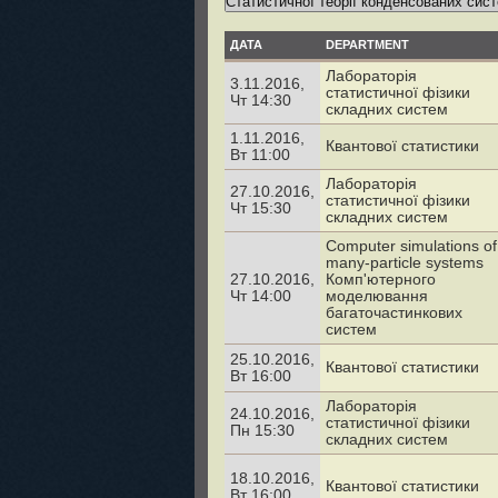
ДАТА
DEPARTMENT
Лабораторія
3.11.2016,
статистичної фізики
Чт 14:30
складних систем
1.11.2016,
Квантової статистики
Вт 11:00
Лабораторія
27.10.2016,
статистичної фізики
Чт 15:30
складних систем
Computer simulations of
many-particle systems
27.10.2016,
Комп'ютерного
Чт 14:00
моделювання
багаточастинкових
систем
25.10.2016,
Квантової статистики
Вт 16:00
Лабораторія
24.10.2016,
статистичної фізики
Пн 15:30
складних систем
18.10.2016,
Квантової статистики
Вт 16:00