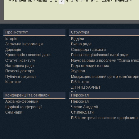
« на початок
‹ назад
1
2
3
4
5
6
7
8
9
…
далі ›
в кінець »
Про Інститут
Структура
Історія
Відділи
Загальна інформація
Вчена рада
Дирекція
Спецрада і захисти
Хронологія / основні дати
Разові спеціалізовані вчені ради
Статут інституту
Наукова рада з проблеми "Фізика м'як
Наглядова рада
Рада молодих вчених
Почесні доктори
Журнал
Публічні закупівлі
Міждисциплінарний центр комп’ютер
Контакти
Бібліотека
ДП НТЦ УАРНЕТ
Грід
Конференції та семінари
Персонал
Архів конференцій
Персонал
Щорічні конференції
Члени Академії
Семінари
Cтипендіати
Бібліометричні показники працівників