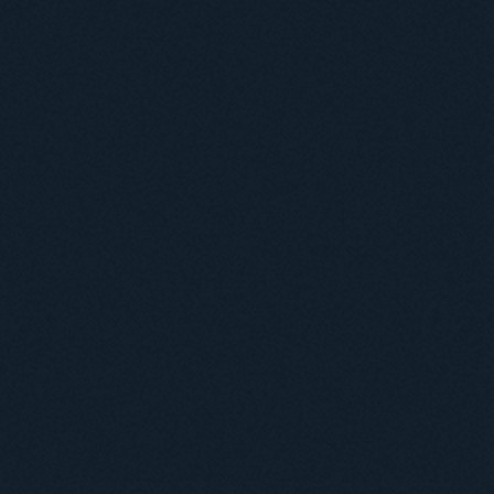
Навчання
Положення про підготовку здобувачів вищої освіти ступеня доктора філосо
Аспірантура
Докторантура
Філії кафедр
Міжнародний докторський коледж статистичної фізики складних систем