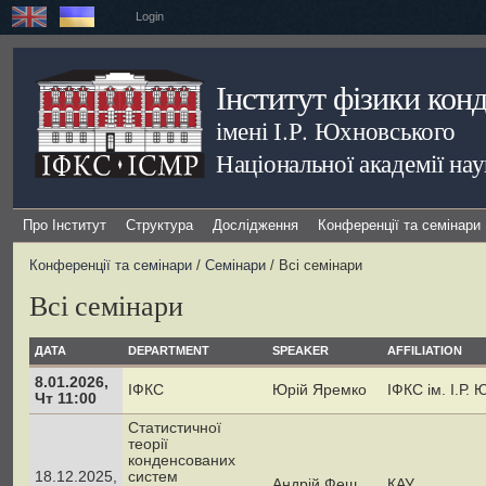
Login
Інститут фізики кон
імені І.Р. Юхновського
Національної академії на
Про Інститут
Структура
Дослідження
Конференції та семінари
Конференції та семінари
/
Семінари
/ Всі семінари
Всі семінари
ДАТА
DEPARTMENT
SPEAKER
AFFILIATION
8.01.2026,
ІФКС
Юрій Яремко
ІФКС ім. І.Р.
Чт 11:00
Статистичної
теорії
конденсованих
18.12.2025,
систем
Андрій Феш
КАУ