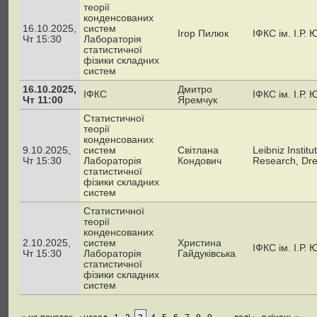
теорії
конденсованих
16.10.2025,
систем
Ігор Пилюк
ІФКС ім. І.Р.
Чт 15:30
Лабораторія
статистичної
фізики складних
систем
16.10.2025,
Дмитро
ІФКС
ІФКС ім. І.Р.
Чт 11:00
Яремчук
Статистичної
теорії
конденсованих
9.10.2025,
систем
Світлана
Leibniz Institu
Чт 15:30
Лабораторія
Кондович
Research, Dr
статистичної
фізики складних
систем
Статистичної
теорії
конденсованих
2.10.2025,
систем
Христина
ІФКС ім. І.Р.
Чт 15:30
Лабораторія
Гайдуківська
статистичної
фізики складних
систем