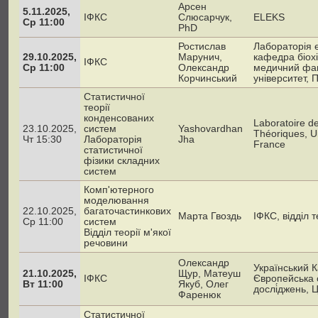
Арсен
5.11.2025,
ІФКС
Слюсарчук,
ELEKS
Ср 11:00
PhD
Ростислав
Лабораторія е
29.10.2025,
Марунич,
кафедра біохім
ІФКС
Ср 11:00
Олександр
медичний фак
Корчинський
університет,
Статистичної
теорії
конденсованих
Laboratoire d
23.10.2025,
систем
Yashovardhan
Théoriques, Un
Чт 15:30
Лабораторія
Jha
France
статистичної
фізики складних
систем
Комп'ютерного
моделювання
22.10.2025,
багаточастинкових
Марта Гвоздь
ІФКС, відділ 
Ср 11:00
систем
Відділ теорії м'якої
речовини
Олександр
Український К
21.10.2025,
Щур, Матеуш
ІФКС
Європейська о
Вт 11:00
Якуб, Олег
дослі́джень,
Фаренюк
Статистичної