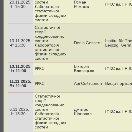
20.11.2025,
систем
Роман
ІФКС ім. І.Р.
Чт 15:30
Лабораторія
Романік
статистичної
фізики складних
систем
Статистичної
теорії
конденсованих
13.11.2025,
систем
Institut für Th
Denis Gessert
Чт 15:30
Лабораторія
Leipzig, Germ
статистичної
фізики складних
систем
13.11.2025,
Вікторія
ІФКС
ІФКС ім. І.Р.
Чт 11:00
Блавацька
11.11.2025,
ІФКС
Арі Сейтсонен
Вища нормаль
Вт 11:00
Статистичної
теорії
конденсованих
6.11.2025,
систем
Дмитро
ІФКС ім. І.Р.
Чт 15:30
Лабораторія
Шаповал
статистичної
фізики складних
систем