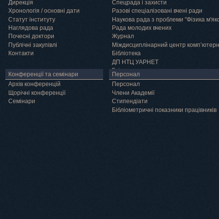
Дирекція
Спецрада і захисти
Хронологія / основні дати
Разові спеціалізовані вчені ради
Статут інституту
Наукова рада з проблеми "Фізика м'як
Наглядова рада
Рада молодих вчених
Почесні доктори
Журнал
Публічні закупівлі
Міждисциплінарний центр комп’ютер
Контакти
Бібліотека
ДП НТЦ УАРНЕТ
Грід
Конференції та семінари
Персонал
Архів конференцій
Персонал
Щорічні конференції
Члени Академії
Семінари
Cтипендіати
Бібліометричні показники працівників
Навчання
Положення про підготовку здобувачів вищої освіти ступеня доктора філосо
Аспірантура
Докторантура
Філії кафедр
Міжнародний докторський коледж статистичної фізики складних систем