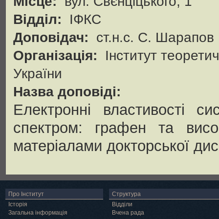
Місце:
вул. Свєнціцького, 1
Відділ:
ІФКС
Доповідач:
ст.н.с. С. Шарапов
Організація:
Інститут теоретич
України
Назва доповіді:
Електронні властивості си
спектром: графен та висок
матеріалами докторської дис
Про Інститут
Структура
Історія
Відділи
Загальна інформація
Вчена рада