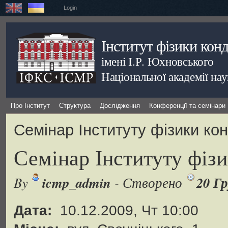
Login
Інститут фізики кон
імені І.Р. Юхновського
Національної академії на
Про Інститут
Структура
Дослідження
Конференції та семінари
Семінар Інституту фізики ко
Семінар Інституту фіз
icmp_admin
20 Гр
By
- Створено
Дата:
10.12.2009, Чт 10:00