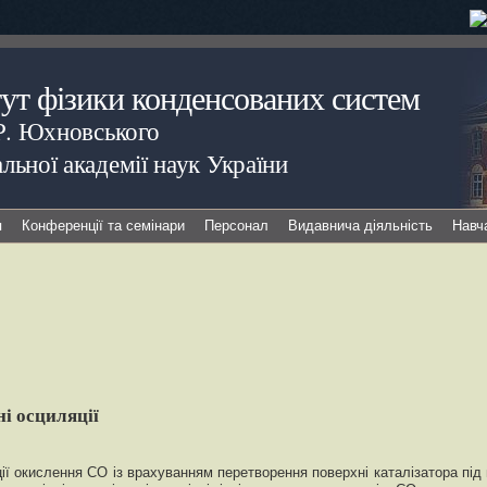
тут фізики конденсованих систем
.Р. Юхновського
льної академії наук України
я
Конференції та семінари
Персонал
Видавнича діяльність
Навч
ні осциляції
ції окислення СО із врахуванням перетворення поверхні каталізатора під