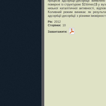
процесів адсорбції-десорбції виявлено
поверхні із структурою $1\times1$ у ву
низької каталітичної активності, відп
Коливний режим виникає як результат
адсорбції-десорбції з різними імовірнос
Рік:
2012
Сторінки:
10
Завантажити: