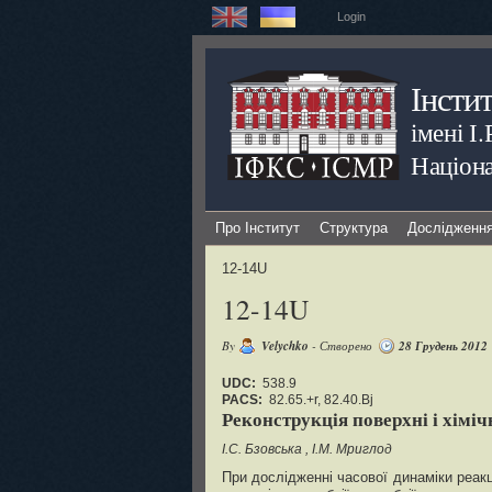
Login
Інсти
імені І
Націона
Про Інститут
Структура
Дослідженн
12-14U
12-14U
By
Velychko
- Створено
28 Грудень 2012
UDC:
538.9
PACS:
82.65.+r, 82.40.Bj
Реконструкція поверхні і хіміч
I.С. Бзовська
I.M. Мриглод
При дослідженні часової динаміки реак