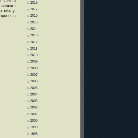
а частки
2018
високої і
2017
о циклу.
процесів
2016
2015
2014
2013
2012
2011
2010
2009
2008
2007
2006
2005
2004
2003
2002
2001
2000
1999
1998