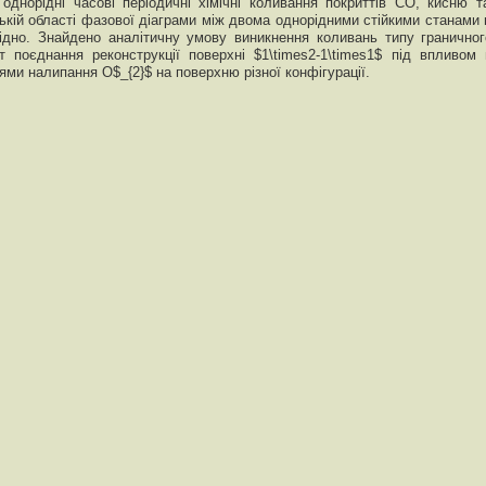
 однорідні часові періодичні хімічні коливання покриттів СО, кисню т
зькій області фазової діаграми між двома однорідними стійкими станами 
овідно. Знайдено аналітичну умову виникнення коливань типу граничног
 поєднання реконструкції поверхні $1\times2-1\times1$ під впливом 
тями налипання O$_{2}$ на поверхню різної конфігурації.