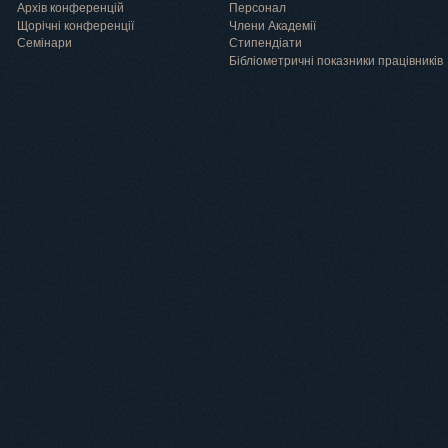
Архів конференцій
Персонал
Щорічні конференції
Члени Академії
Семінари
Cтипендіати
Бібліометричні показники працівників
Навчання
Положення про підготовку здобувачів вищої освіти ступеня доктора філосо
Аспірантура
Докторантура
Філії кафедр
Міжнародний докторський коледж статистичної фізики складних систем