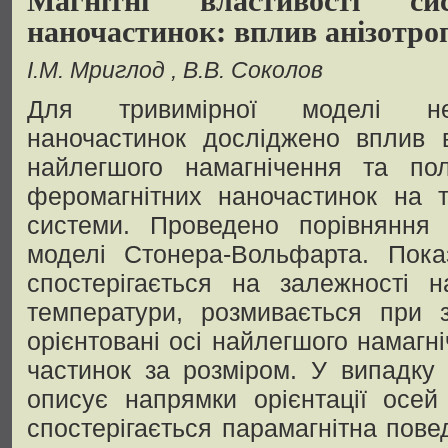
наночастинок: вплив анізотропі
I.M. Мриглод
В.В. Соколов
Для тривимірної моделі нев
наночастинок досліджено вплив в
найлегшого намагнічення та пол
феромагнітних наночастинок на т
системи. Проведено порівняння 
моделі Стонера-Вольфарта. Пок
спостерігається на залежності н
температури, розмивається при з
орієнтовані осі найлегшого намагн
частинок за розміром. У випадку 
описує напрямки орієнтації осей
спостерігається парамагнітна пове