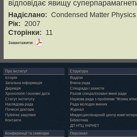
відповідає явищу суперпарамагнет
Надіслано:
Condensed Matter Physics
Рік:
2007
Сторінки:
11
Завантажити:
Про Інститут
Структура
Історія
Відділи
Загальна інформація
Вчена рада
Дирекція
Спецрада і захисти
Хронологія / основні дати
Разові спеціалізовані вчені ради
Статут інституту
Наукова рада з проблеми "Фізика м'як
Наглядова рада
Рада молодих вчених
Почесні доктори
Журнал
Публічні закупівлі
Міждисциплінарний центр комп’ютер
Контакти
Бібліотека
ДП НТЦ УАРНЕТ
Грід
Конференції та семінари
Персонал