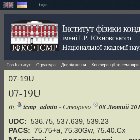
Login
Інститут фізики кон
імені І.Р. Юхновського
Національної академії на
Про Інститут
Структура
Дослідження
Конференції та семінари
07-19U
07-19U
By
icmp_admin
- Створено
08 Лютий 20
UDC:
536.75, 537.639, 539.23
PACS:
75.75+a, 75.30Gw, 75.40.Cx
Магнітні властивості си