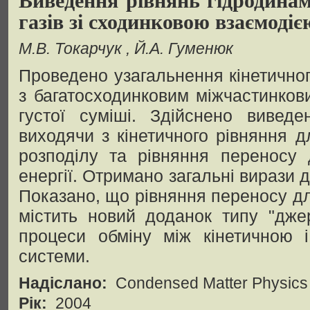
газів зі сходинковою взаємоді
М.В. Токарчук
Й.А. Гуменюк
Проведено узагальнення кінетичног
з багатосходинковим міжчастинков
густої суміші. Здійснено виведе
виходячи з кінетичного рівняння д
розподілу та рівняння переносу 
енергії. Отримано загальні вирази д
Показано, що рівняння переносу для
містить новий доданок типу "дже
процеси обміну між кінетичною і
системи.
Надіслано:
Condensed Matter Physics
Рік:
2004