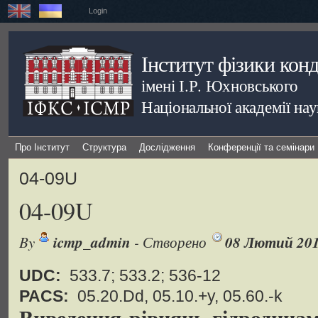
Login
Інститут фізики кон
імені І.Р. Юхновського
Національної академії на
Про Інститут
Структура
Дослідження
Конференції та семінари
04-09U
04-09U
By
icmp_admin
- Створено
08 Лютий 20
UDC:
533.7; 533.2; 536-12
PACS:
05.20.Dd, 05.10.+y, 05.60.-k
Виведення рівнянь гідродинам