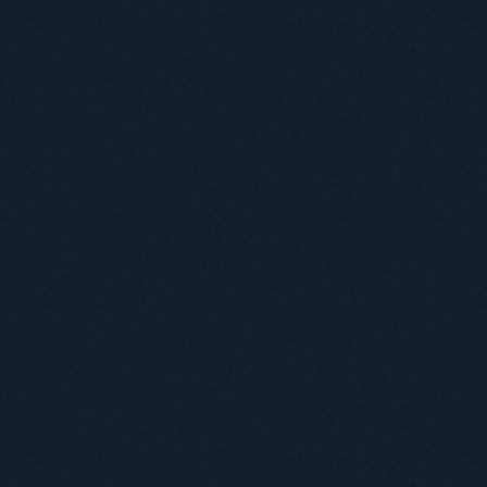
Навчання
Положення про підготовку здобувачів вищої освіти ступеня доктора філосо
Аспірантура
Докторантура
Філії кафедр
Міжнародний докторський коледж статистичної фізики складних систем