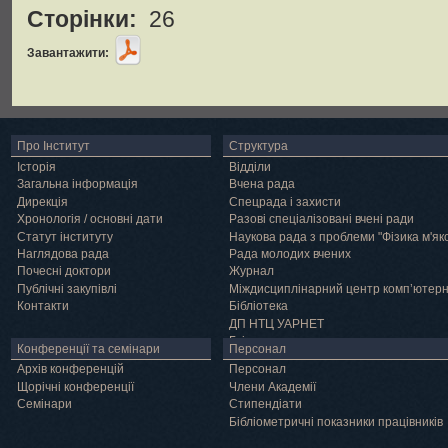
Сторінки:
26
Завантажити:
Про Інститут
Структура
Історія
Відділи
Загальна інформація
Вчена рада
Дирекція
Спецрада і захисти
Хронологія / основні дати
Разові спеціалізовані вчені ради
Статут інституту
Наукова рада з проблеми "Фізика м'як
Наглядова рада
Рада молодих вчених
Почесні доктори
Журнал
Публічні закупівлі
Міждисциплінарний центр комп’ютер
Контакти
Бібліотека
ДП НТЦ УАРНЕТ
Грід
Конференції та семінари
Персонал
Архів конференцій
Персонал
Щорічні конференції
Члени Академії
Семінари
Cтипендіати
Бібліометричні показники працівників