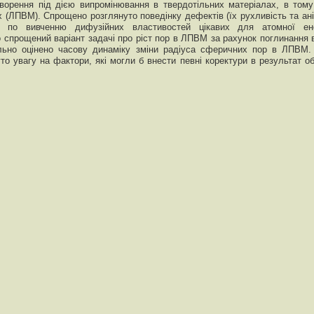
ворення під дією випромінювання в твердотільних матеріалах, в тому
 (ЛПВМ). Спрощено розглянуто поведінку дефектів (їх рухливість та аніг
и по вивченню дифузійних властивостей цікавих для атомної ене
 спрощений варіант задачі про ріст пор в ЛПВМ за рахунок поглинання в
ьно оцінено часову динаміку зміни радіуса сферичних пор в ЛПВМ.
уто увагу на фактори, які могли б внести певні коректури в результат о