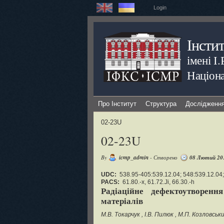
Login
Інсти
імені І
Націона
Про Інститут
Структура
Дослідженн
02-23U
02-23U
By
icmp_admin
- Створено
08 Лютий 20
UDC:
538.95-405:539.12.04; 548:539.12.04;
PACS:
61.80.-x, 61.72.Ji, 66.30.-h
Радіаційне дефектоутворенн
матеріалів
М.В. Токарчук
І.В. Пилюк
М.П. Козловськ