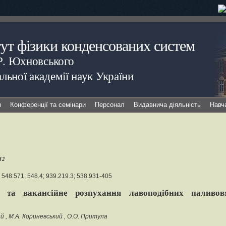
тут фізики конденсованих систем
.Р. Юхновського
льної академії наук України
я
Конференції та семінари
Персонал
Видавнича діяльність
Навч
12
 548:571; 548.4; 939.219.3; 538.931-405
я та вакансійне розпухання лавоподібних паливов
ий
М.А. Кориневський
О.О. Притула