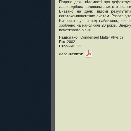
Подано деякі відомості про дефектоут
лавоподібних паливовмісних матеріалах
Вказано на деякі відомі результат
багатокомпонентних систем. Розглянуто
Використовуючи ряд наближень, чисел
зроблено на найближчі 20 років. Зверн
початкового рівня.
Надіслано:
Condensed Matter Physics
Рік:
2002
Сторінки:
23
Завантажити: