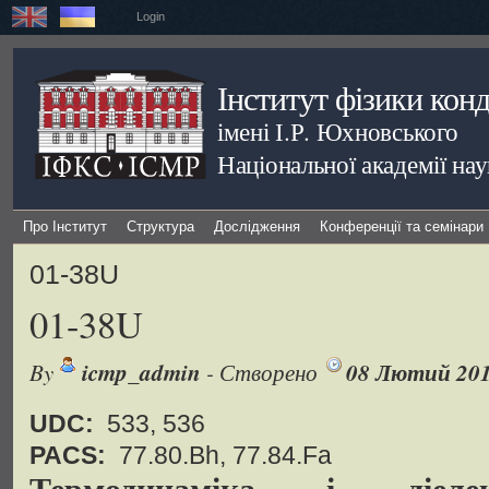
Login
Інститут фізики кон
імені І.Р. Юхновського
Національної академії на
Про Інститут
Структура
Дослідження
Конференції та семінари
01-38U
01-38U
By
icmp_admin
- Створено
08 Лютий 20
UDC:
533, 536
PACS:
77.80.Bh, 77.84.Fa
Термодинаміка і діелек