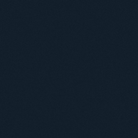
Міжнародний докторський коледж статистичної фізики складних систем