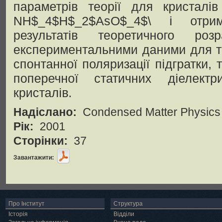
параметрів теорії для кристал
NH$_4$H$_2$AsO$_4$\ і отри
результатів теоретичного роз
експериментальними даними для т
спонтанної поляризації підгратки, 
поперечної статичних діелект
кристалів.
Надіслано:
Condensed Matter Physics
Рік:
2001
Сторінки:
37
Завантажити:
Про Інститут
Структура
Історія
Відділи