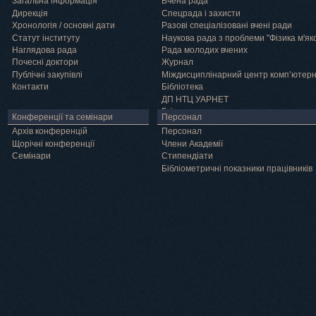
Загальна інформація
Вчена рада
Дирекція
Спецрада і захисти
Хронологія / основні дати
Разові спеціалізовані вчені ради
Статут інституту
Наукова рада з проблеми "Фізика м'як
Наглядова рада
Рада молодих вчених
Почесні доктори
Журнал
Публічні закупівлі
Міждисциплінарний центр комп’ютер
Контакти
Бібліотека
ДП НТЦ УАРНЕТ
Грід
Конференції та семінари
Персонал
Архів конференцій
Персонал
Щорічні конференції
Члени Академії
Семінари
Cтипендіати
Бібліометричні показники працівників
Навчання
Положення про підготовку здобувачів вищої освіти ступеня доктора філосо
Аспірантура
Докторантура
Філії кафедр