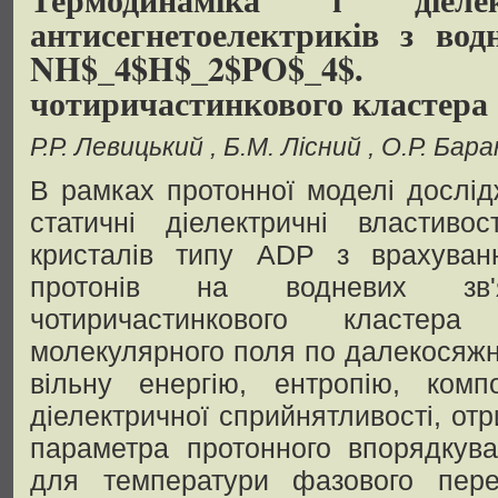
антисегнетоелектриків з вод
NH$_4$H$_2$PO$_4
чотиричастинкового кластера
Р.Р. Левицький
Б.М. Лісний
О.Р. Бара
В рамках протонної моделі дослід
статичні діелектричні властивос
кристалів типу ADP з врахуван
протонів на водневих зв'
чотиричастинкового класте
молекулярного поля по далекосяжн
вільну енергію, ентропію, комп
діелектричної сприйнятливості, от
параметра протонного впорядкува
для температури фазового пере