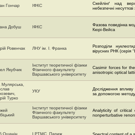
Скейлінґ над вер
ан Гончар
ІФКС
небезпечні несуттєві 
Фазова поведінка мод
ана Добуш
ІФКС
Кюрі-Вейса
Розподіли нуклеот
рій Ровенчак
ЛНУ ім. І. Франка
вірусних РНК (серія 
Інститут теоретичної фізики
Casimir forces for th
ел Якубчик
Фізичного факультету
anisotropic optical latt
Варшавського університету
 Мулярська,
слав
Дослідження впливу 
УКУ
озевич,
за допомогою методу
рій Турко
Інститут теоретичної фізики
жей
Analyticity of critic
Фізичного факультету
біцький
nonperturbative renor
Варшавського університету
б Ошанін
LPTMC, Париж
Spectral content of a s