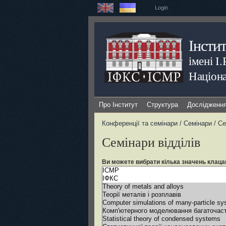
Login
Інсти
імені І
Націона
Про Інститут
Структура
Дослідженн
Конференції та семінари
/
Семінари
/ Се
Семінари відділів
Ви можете вибрати кілька значень клаца