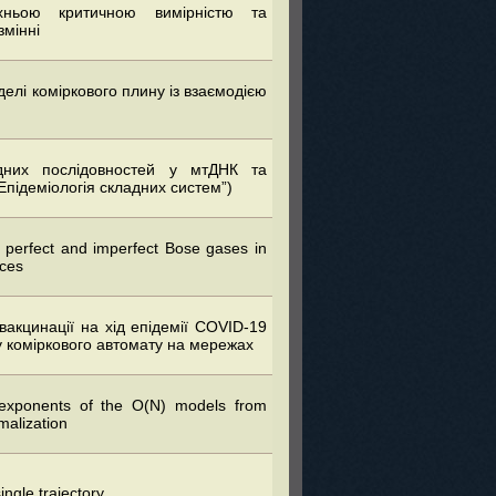
хньою критичною вимірністю та
змінні
елі коміркового плину із взаємодією
идних послідовностей у мтДНК та
“Епідеміологія складних систем”)
e perfect and imperfect Bose gases in
ices
вакцинації на хід епідемії COVID-19
 коміркового автомату на мережах
al exponents of the O(N) models from
malization
ingle trajectory