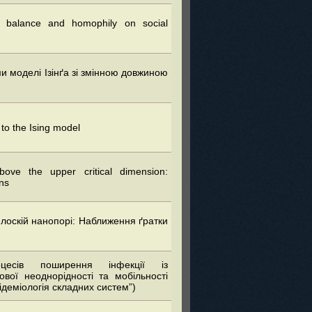
l balance and homophily on social
ми моделі Ізінґа зі змінною довжиною
 to the Ising model
above the upper critical dimension:
ns
плоскій нанопорі: Наближення ґратки
цесів поширення інфекції із
вої неоднорідності та мобільності
ідеміологія складних систем”)