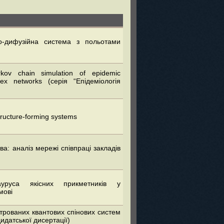
о-дифузійна система з польотами
rkov chain simulation of epidemic
ex networks (серія “Епідеміологія
ructure-forming systems
а: аналіз мережі співпраці закладів
уруса якісних прикметників у
мові
рованих квантових спінових систем
идатської дисертації)