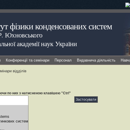
тут фізики конденсованих систем
.Р. Юхновського
льної академії наук України
я
Конференції та семінари
Персонал
Видавнича діяльність
Навч
мінари відділів
ючи по них з натисненою клавішею "Ctrl"