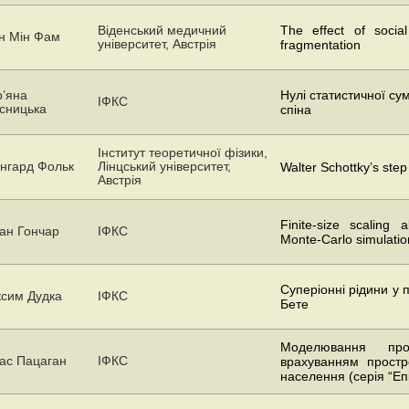
Віденський медичний
The effect of socia
н Мін Фам
університет, Австрія
fragmentation
’яна
Нулі статистичної су
ІФКС
сницька
спіна
Інститут теоретичної фізики,
нгард Фольк
Лінцський університет,
Walter Schottky’s step
Австрія
Finite-size scaling 
ан Гончар
ІФКС
Monte-Carlo simulatio
Суперіонні рідини у 
сим Дудка
ІФКС
Бете
Моделювання про
ас Пацаган
ІФКС
врахуванням простро
населення (серія “Еп