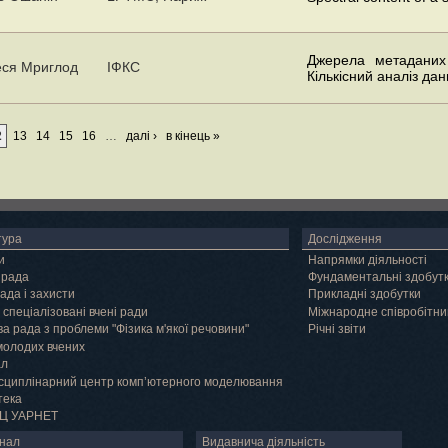
Джерела метаданих п
ся Мриглод
ІФКС
Кількісний аналіз дан
2
13
14
15
16
…
далі ›
в кінець »
тура
Дослідження
и
Напрямки діяльності
 рада
Фундаментальні здобут
ада і захисти
Прикладні здобутки
 спеціалізовані вчені ради
Міжнародне співробітни
а рада з проблеми "Фізика м'якої речовини"
Річні звіти
молодих вчених
ал
сциплінарний центр комп’ютерного моделювання
тека
Ц УАРНЕТ
нал
Видавнича діяльність