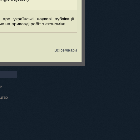
ро українські наукові публікації.
их на прикладі робіт з економіки
Всі семінари
ки
цтво