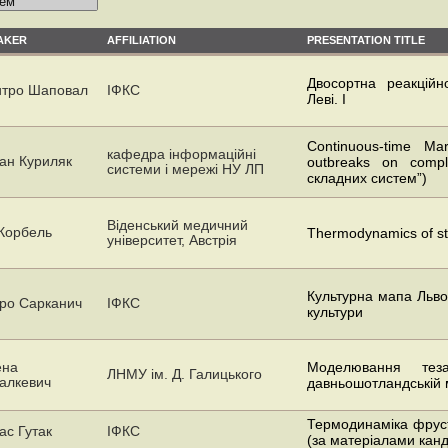
AKER
AFFILIATION
PRESENTATION TITLE
Двосортна реакційн
тро Шаповал
ІФКС
Леві. I
Сontinuous-time Ma
кафедра інформаційні
ан Куриляк
outbreaks on compl
системи і мережі НУ ЛП
складних систем”)
Віденський медичний
Корбель
Thermodynamics of st
університет, Австрія
Культурна мапа Львов
ро Сарканич
ІФКС
культури
ена
Моделювання теза
ЛНМУ ім. Д. Галицького
алкевич
давньошотландській 
Термодинаміка фруст
ас Гутак
ІФКС
(за матеріалами канд