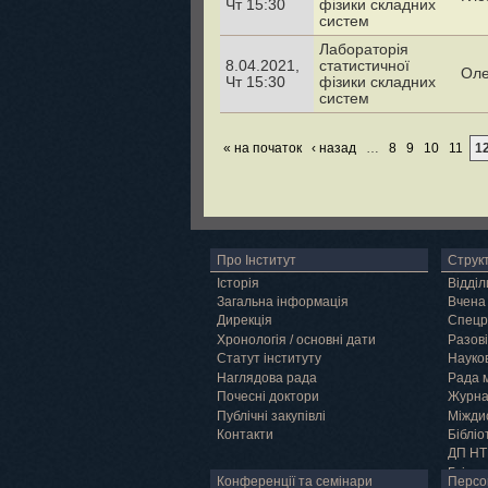
Чт 15:30
фізики складних
систем
Лабораторія
8.04.2021,
статистичної
Оле
Чт 15:30
фізики складних
систем
« на початок
‹ назад
…
8
9
10
11
1
Про Інститут
Струк
Історія
Відділ
Загальна інформація
Вчена
Дирекція
Спецр
Хронологія / основні дати
Разові
Статут інституту
Науков
Наглядова рада
Рада 
Почесні доктори
Журн
Публічні закупівлі
Міжди
Контакти
Бібліо
ДП НТ
Грід
Конференції та семінари
Персо