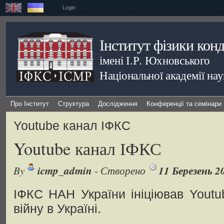
Login
Інститут фізики кон
імені І.Р. Юхновського
Національної академії на
Про Інститут
Структура
Дослідження
Конференції та семінари
Youtube канал ІФКС
Youtube канал ІФКС
By
icmp_admin
- Створено
11 Березень 2
ІФКС НАН України ініціював Yout
війну в Україні.