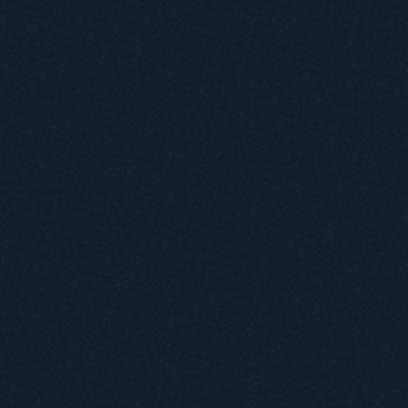
Навчання
Положення про підготовку здобувачів вищої освіти ступеня доктора філосо
Аспірантура
Докторантура
Філії кафедр
Міжнародний докторський коледж статистичної фізики складних систем