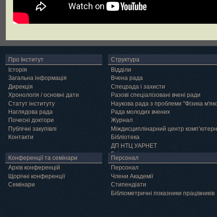
Про Інститут
Структура
Історія
Відділи
Загальна інформація
Вчена рада
Дирекція
Спецрада і захисти
Хронологія / основні дати
Разові спеціалізовані вчені ради
Статут інституту
Наукова рада з проблеми "Фізика м'як
Наглядова рада
Рада молодих вчених
Почесні доктори
Журнал
Публічні закупівлі
Міждисциплінарний центр комп’ютер
Контакти
Бібліотека
ДП НТЦ УАРНЕТ
Грід
Конференції та семінари
Персонал
Архів конференцій
Персонал
Щорічні конференції
Члени Академії
Семінари
Cтипендіати
Бібліометричні показники працівників