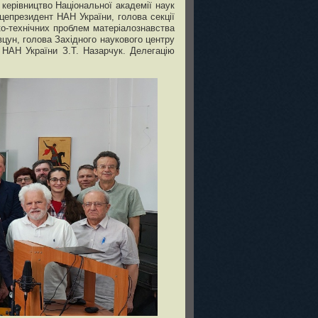
 керівництво Національної академії наук
цепрезидент НАН України, голова секції
ко-технічних проблем матеріалознавства
вцун, голова Західного наукового центру
 НАН України З.Т. Назарчук. Делегацію