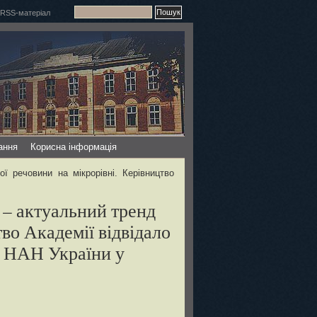
ання
Корисна інформація
ї речовини на мікрорівні. Керівництво
 – актуальний тренд
во Академії відвідало
о НАН України у