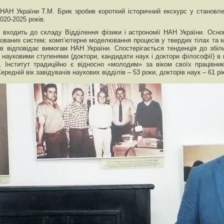
НАН України Т.М. Брик зробив короткий історичний екскурс у становле
020-2025 років.
и входить до складу Відділення фізики і астрономії НАН України. Осн
сованих систем; комп’ютерне моделювання процесів у твердих тілах та м
ів відповідає вимогам НАН України. Спостерігається тенденція до збіл
в з науковими ступенями (доктори, кандидати наук і доктори філософії) в
 Інститут традиційно є відносно «молодим» за віком своїх працівник
едній вік завідувачів наукових відділів – 53 роки, докторів наук – 61 рік