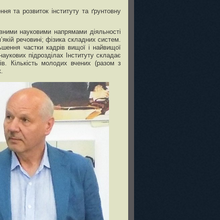
ння та розвиток інституту та ґрунтовну
овними науковими напрямами діяльності
’якій речовині; фізика складних систем.
ьшення частки кадрів вищої і найвищої
 наукових підрозділах Інституту складає
ів. Кількість молодих вчених (разом з
.