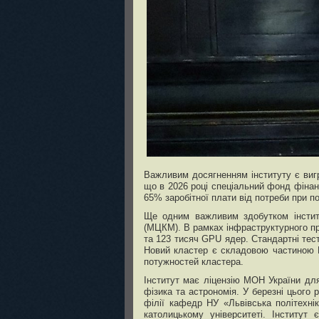
Важливим досягненням інституту є вигр
що в 2026 році спеціальний фонд фінан
65% заробітної плати від потреби при по
Ще одним важливим здобутком інститу
(МЦКМ). В рамках інфраструктурного п
та 123 тисяч GPU ядер. Стандартні тес
Новий кластер є складовою частиною 
потужностей кластера.
Інститут має ліцензію МОН України для
фізика та астрономія. У березні цього
філії кафедр НУ «Львівська політехні
католицькому університеті. Інститут