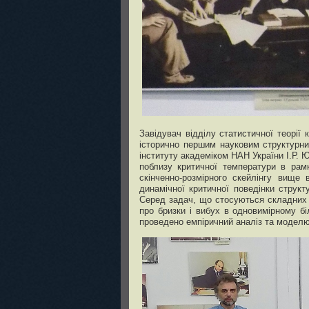
Завідувач відділу статистичної теорії
історично першим науковим структурни
інституту академіком НАН України І.Р. 
поблизу критичної температури в рамк
скінченно-розмірного скейлінгу вище
динамічної критичної поведінки струк
Серед задач, що стосуються складних 
про бризки і вибух в одновимірному бі
проведено емпіричний аналіз та моделюв