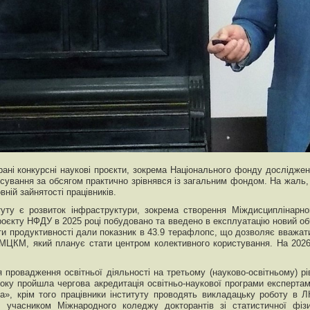
ані конкурсні наукові проєкти, зокрема Національного фонду досліджен
сування за обсягом практично зрівнявся із загальним фондом. На жаль
вній зайнятості працівників.
ту є розвиток інфраструктури, зокрема створення Міждисциплінарн
роєкту НФДУ в 2025 році побудовано та введено в експлуатацію новий о
ти продуктивності дали показник в 43.9 терафлопс, що дозволяє вважати 
МЦКМ, який планує стати центром колективного користування. На 2026
 провадження освітньої діяльності на третьому (науково-освітньому) рів
 року пройшла чергова акредитація освітньо-наукової програми експерт
ка», крім того працівники інституту проводять викладацьку роботу в Л
 є учасником Міжнародного коледжу докторантів зі статистичної фі