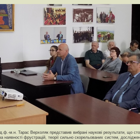
 д.ф.-м.н. Тарас Верхоляк представив вибрані наукові результати, що ст
 за наявності фрустрацій, теорії сильно скорельованих систем, дослідж