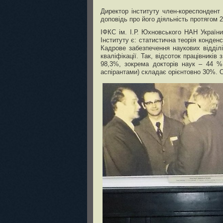
Директор інституту член-кореспондент 
доповідь про його діяльність протягом 2
ІФКС ім. І.Р. Юхновського НАН Україн
Інституту є: статистична теорія конден
Кадрове забезпечення наукових відділ
кваліфікації. Так, відсоток працівникі
98,3%, зокрема докторів наук – 44 %.
аспірантами) складає орієнтовно 30%. Сер