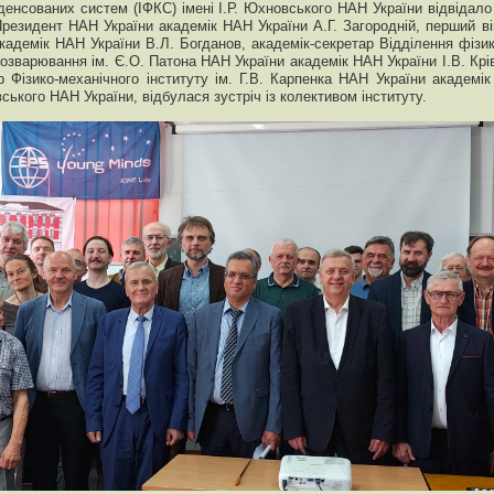
денсованих систем (ІФКС) імені І.Р. Юхновського НАН України відвідало
Президент НАН України академік НАН України А.Г. Загородній, перший ві
академік НАН України В.Л. Богданов, академік-секретар Відділення фізи
озварювання ім. Є.О. Патона НАН України академік НАН України І.В. Крі
 Фізико-механічного інституту ім. Г.В. Карпенка НАН України академік
вського НАН України, відбулася зустріч із колективом інституту.