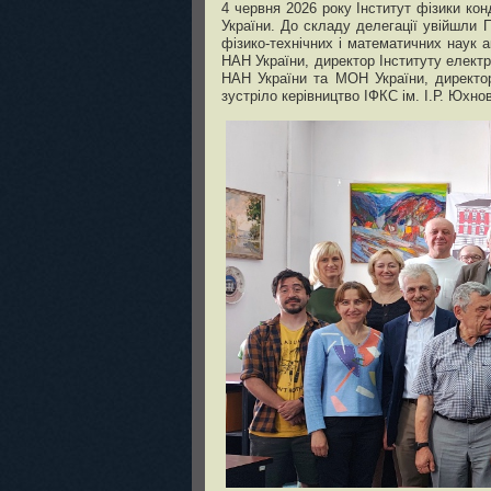
4 червня 2026 року Інститут фізики кон
України. До складу делегації увійшли 
фізико-технічних і математичних наук 
НАН України, директор Інституту електр
НАН України та МОН України, директор
зустріло керівництво ІФКС ім. І.Р. Юхно