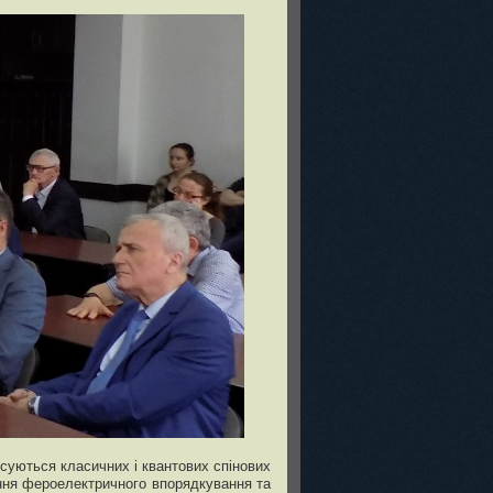
осуються класичних і квантових спінових
ення фероелектричного впорядкування та