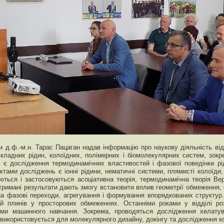
ини д.ф.-м.н. Тарас Пацаган надав інформацію про наукову діяльність ві
кладних рідин, колоїдних, полімерних і біомолекулярних систем, зок
 є дослідження термодинамічних властивостей і фазової поведінки рі
тами досліджень є іонні рідини, нематичні системи, плямисті колоїди,
ються і застосовуються асоціативна теорія, термодинамічна теорія Ве
римані результати дають змогу встановити вплив геометрії обмеження, 
в на фазові переходи, агрегування і формування впорядкованих структ
ей плинів у просторових обмеженнях. Останніми роками у відділі роз
ми машинного навчання. Зокрема, проводяться дослідження хелатув
використовується для молекулярного дизайну, докінгу та дослідження к