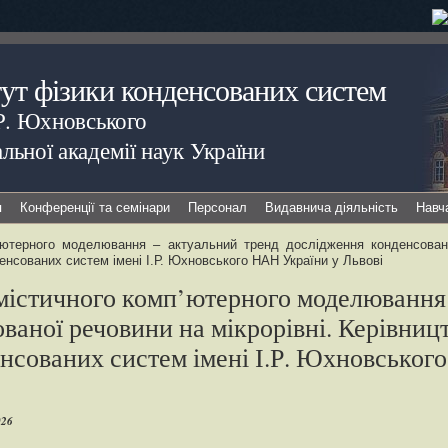
тут фізики конденсованих систем
.Р. Юхновського
льної академії наук України
я
Конференції та семінари
Персонал
Видавнича діяльність
Навч
п’ютерного моделювання – актуальний тренд дослідження конденсовано
денсованих систем імені І.Р. Юхновського НАН України у Львові
томістичного комп’ютерного моделювання
аної речовини на мікрорівні. Керівницт
енсованих систем імені І.Р. Юхновськог
026