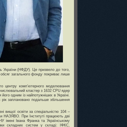
ь України (НФДУ). Це призвело до того,
, обсяг загального фонду покриває лише
ого центру комп’ютерного моделювання
бчислювальний кластер з 1632 CPU ядер
його одним із найпотужніших в Україні.
 рік заплановано подальше збільшення
ні вищої освіти за спеціальністю 104 –
ами НАЗЯВО. При Інституті працюють дві
НУ імені Івана Франка та Українському
зики складних систем у складі: ІФКС,