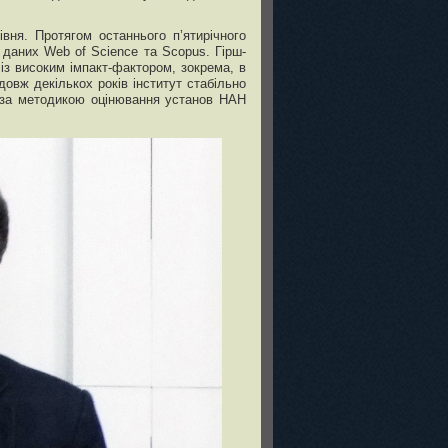
івня. Протягом останнього п’ятирічного
 даних Web of Science та Scopus. Гірш-
із високим імпакт-фактором, зокрема, в
довж декількох років інститут стабільно
 і за методикою оцінювання установ НАН