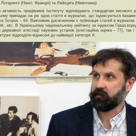
 Лотарингії (Нансі, Франція) та Ляйпциґа (Німеччина).
 активність працівників Інституту відповідають стандартам високого р
ьому припадає на рік одна стаття в журналах, що індексуються базами
 та Scopus – 64. Важливим досягненням є публікація статей в журналах 
tt., etc. В Українському національному рейтингу за індексом Гірша впро
 державної атестації наукових установ (атестаційна оцінка – 77), так
уктурні підрозділи віднесені до найвищої категорії А.