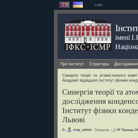
Login
Інсти
імені І
Націона
Про Інститут
Структура
Дослідженн
Синергія теорії та атомістичного ком
Академії відвідало Інститут фізики кон
Синергія теорії та а
дослідження конденсов
Інститут фізики конд
Львові
By
icmp_admin
- Створено
09 Червень 2