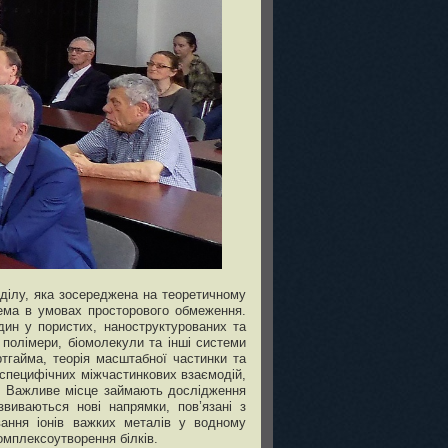
дділу, яка зосереджена на теоретичному
рема в умовах просторового обмеження.
дин у пористих, наноструктурованих та
 полімери, біомолекули та інші системи
ртгайма, теорія масштабної частинки та
специфічних міжчастинкових взаємодій,
ур. Важливе місце займають дослідження
виваються нові напрямки, пов’язані з
ання іонів важких металів у водному
омплексоутворення білків.