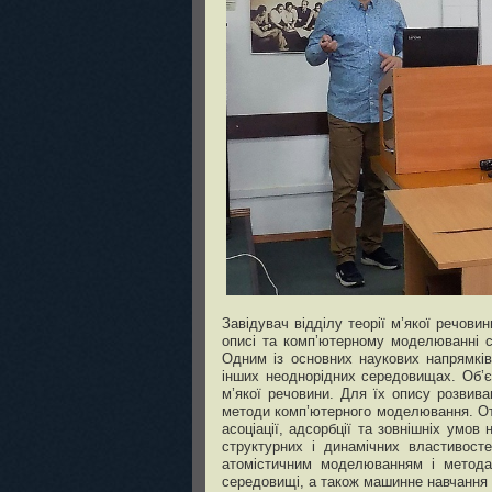
Завідувач відділу теорії м’якої речов
описі та комп’ютерному моделюванні с
Одним із основних наукових напрямків
інших неоднорідних середовищах. Об’єк
м’якої речовини. Для їх опису розвива
методи комп’ютерного моделювання. От
асоціації, адсорбції та зовнішніх умо
структурних і динамічних властивост
атомістичним моделюванням і метода
середовищі, а також машинне навчання 