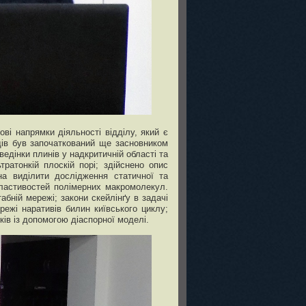
ві напрямки діяльності відділу, який є
дів був започаткований ще засновником
едінки плинів у надкритичній області та
ратонкій плоскій порі; здійснено опис
на виділити дослідження статичної та
властивостей полімерних макромолекул.
ній мережі; закони скейлінґу в задачі
режі наративів билин київського циклу;
ків із допомогою діаспорної моделі.