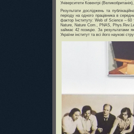
Університети Ковентрі (Великобританія),
Результати досліджень та публікаційна
періоду на одного працівника в середн
фактор Інституту: Web of Science – 60
Nature, Nature Com., PNAS, Phys.Rev.Le
займає 42 позицію. За результатами як
України інститут та всі його наукові стр