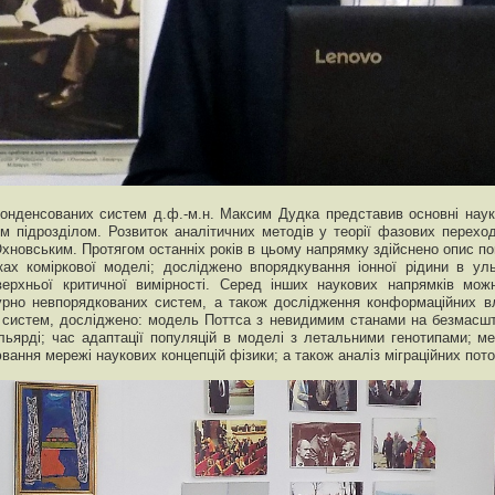
 конденсованих систем д.ф.-м.н. Максим Дудка представив основні науко
м підрозділом. Розвиток аналітичних методів у теорії фазових перехо
Юхновським. Протягом останніх років в цьому напрямку здійснено опис пов
ах коміркової моделі; досліджено впорядкування іонної рідини в ульт
 верхньої критичної вимірності. Серед інших наукових напрямків мож
турно невпорядкованих систем, а також дослідження конформаційних 
систем, досліджено: модель Поттса з невидимим станами на безмасштаб
льярді; час адаптації популяцій в моделі з летальними генотипами; ме
ання мережі наукових концепцій фізики; а також аналіз міграційних пото