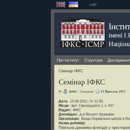
Login
Інсти
імені І
Націона
Про Інститут
Структура
Дослідженн
Семінар ІФКС
Семінар ІФКС
By
stetsiv
- Створено
13 Вересень 2011
Дата:
15.09.2011, Чт 11:00
Місце:
вул. Свєнціцького 1, к. 307
Відділ:
ІФКС
Доповідач:
д-р Вінсент Краковяк
Організація:
Вища Нормальна школа в Ліо
Назва доповіді:
Повільна динаміка флюїдів у просторов