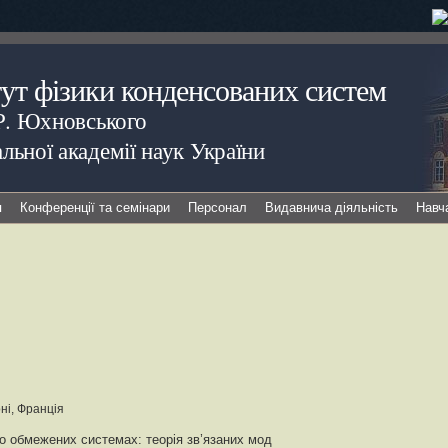
тут фізики конденсованих систем
.Р. Юхновського
льної академії наук України
я
Конференції та семінари
Персонал
Видавнича діяльність
Навч
ні, Франція
о обмежених системах: теорія зв’язаних мод