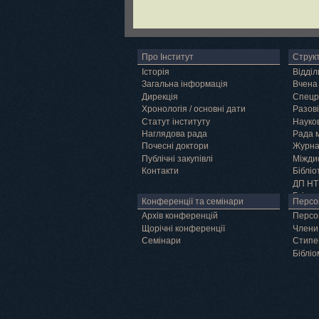
Про Інститут
Струк
Історія
Відділ
Загальна інформація
Вчена
Дирекція
Спецр
Хронологія / основні дати
Разові
Статут інституту
Науков
Наглядова рада
Рада 
Почесні доктори
Журн
Публічні закупівлі
Міжди
Контакти
Бібліо
ДП НТ
Грід
Конференції та семінари
Персо
Архів конференцій
Персо
Щорічні конференції
Члени
Семінари
Cтипе
Бібліо