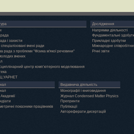
тура
Дослідження
и
Напрямки діяльності
 рада
Фундаментальні здобут
ада і захисти
Прикладні здобутки
 спеціалізовані вчені ради
Міжнародне співробітни
а рада з проблеми "Фізика м'якої речовини"
Річні звіти
молодих вчених
ал
сциплінарний центр комп’ютерного моделювання
тека
Ц УАРНЕТ
нал
Видавнича діяльність
нал
Монографії і книговидання
 Академії
Журнал Condensed Matter Physics
ндіати
Препринти
метричні показники працівників
Публікації
Автореферати дисертацій