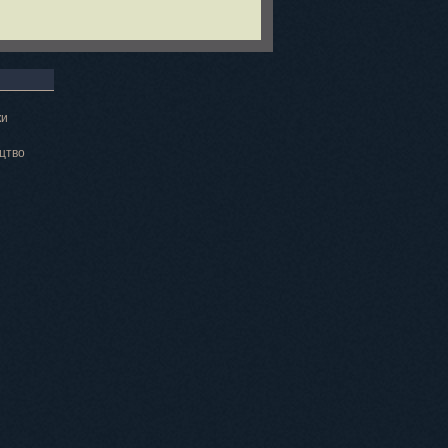
ки
цтво