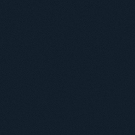
Навчання
Положення про підготовку здобувачів вищої освіти ступеня доктора філосо
Аспірантура
Докторантура
Філії кафедр
Міжнародний докторський коледж статистичної фізики складних систем