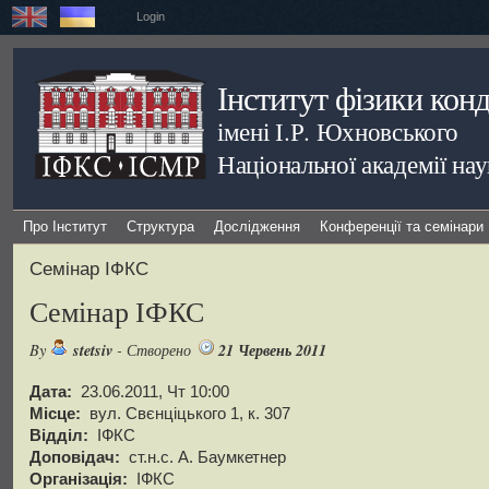
Login
Інститут фізики кон
імені І.Р. Юхновського
Національної академії на
Про Інститут
Структура
Дослідження
Конференції та семінари
Семінар ІФКС
Семінар ІФКС
stetsiv
21 Червень 2011
By
- Створено
Дата:
23.06.2011, Чт 10:00
Місце:
вул. Свєнціцького 1, к. 307
Відділ:
ІФКС
Доповідач:
ст.н.с. А. Баумкетнер
Організація:
ІФКС