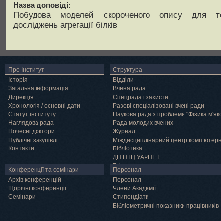
Назва доповіді:
Побудова моделей скороченого опису для те
досліджень агрегації білків
Про Інститут
Структура
Історія
Відділи
Загальна інформація
Вчена рада
Дирекція
Спецрада і захисти
Хронологія / основні дати
Разові спеціалізовані вчені ради
Статут інституту
Наукова рада з проблеми "Фізика м'як
Наглядова рада
Рада молодих вчених
Почесні доктори
Журнал
Публічні закупівлі
Міждисциплінарний центр комп’ютер
Контакти
Бібліотека
ДП НТЦ УАРНЕТ
Грід
Конференції та семінари
Персонал
Архів конференцій
Персонал
Щорічні конференції
Члени Академії
Семінари
Cтипендіати
Бібліометричні показники працівників