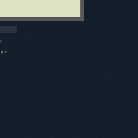
ки
цтво