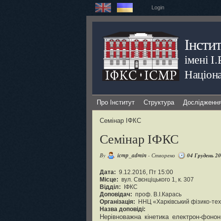
Login
Інсти
імені І
Націона
Про Інститут
Структура
Дослідженн
Семінар ІФКС
Семінар ІФКС
By
icmp_admin
- Створено
04 Грудень 2
Дата:
9.12.2016, Пт 15:00
Місце:
вул. Свєнціцького 1, к. 307
Відділ:
ІФКС
Доповідач:
проф. В.І.Карась
Організація:
ННЦ «Харківський фізико-техн
Назва доповіді:
Нерівноважна кінетика електрон-фонон