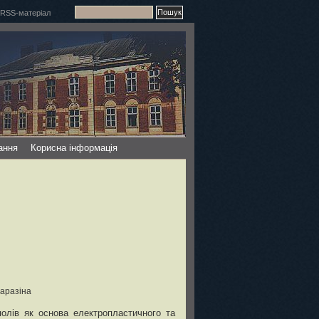
ання
Корисна інформація
Каразіна
полів як основа електропластичного та