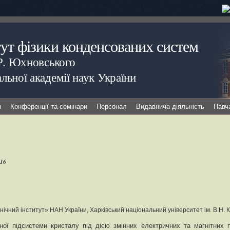
тут фізики конденсованих систем
.Р. Юхновського
льної академії наук України
я
Конференції та семінари
Персонал
Видавнича діяльність
Навч
016
ічний інститут» НАН України, Харківський національний університет ім. В.Н. 
ної підсистеми кристалу під дією змінних електричних та магнітних 