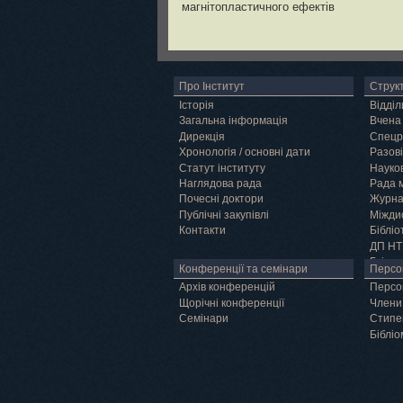
магнітопластичного ефектів
Про Інститут
Струк
Історія
Відділ
Загальна інформація
Вчена
Дирекція
Спецр
Хронологія / основні дати
Разові
Статут інституту
Науков
Наглядова рада
Рада 
Почесні доктори
Журн
Публічні закупівлі
Міжди
Контакти
Бібліо
ДП НТ
Грід
Конференції та семінари
Персо
Архів конференцій
Персо
Щорічні конференції
Члени
Семінари
Cтипе
Бібліо