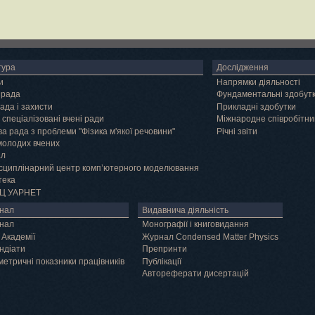
тура
Дослідження
и
Напрямки діяльності
 рада
Фундаментальні здобут
ада і захисти
Прикладні здобутки
 спеціалізовані вчені ради
Міжнародне співробітни
а рада з проблеми "Фізика м'якої речовини"
Річні звіти
молодих вчених
ал
сциплінарний центр комп’ютерного моделювання
тека
Ц УАРНЕТ
нал
Видавнича діяльність
нал
Монографії і книговидання
 Академії
Журнал Condensed Matter Physics
ндіати
Препринти
метричні показники працівників
Публікації
Автореферати дисертацій