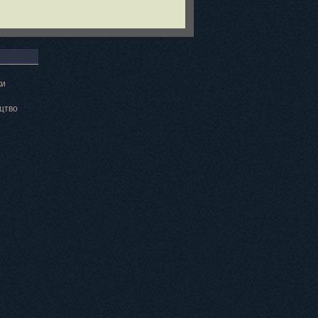
ки
цтво