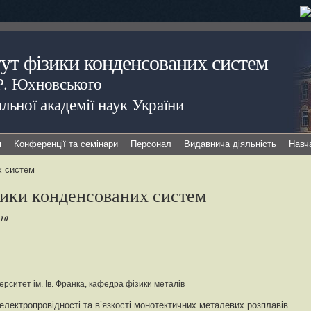
тут фізики конденсованих систем
.Р. Юхновського
льної академії наук України
я
Конференції та семінари
Персонал
Видавнича діяльність
Навч
х систем
зики конденсованих систем
010
ерситет ім. Ів. Франка, кафедра фізики металів
лектропровідності та в’язкості монотектичних металевих розплавів