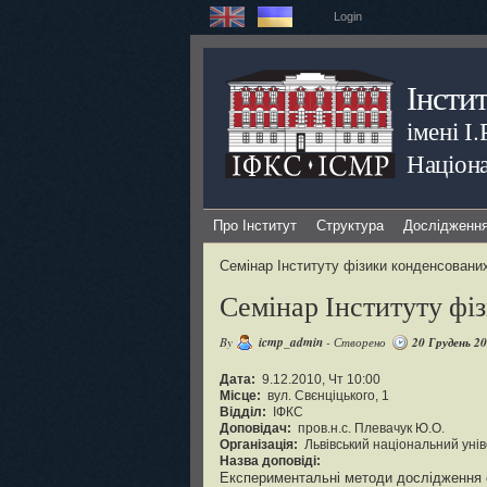
Login
Інсти
імені І
Націона
Про Інститут
Структура
Дослідженн
Семінар Інституту фізики конденсовани
Семінар Інституту фі
By
icmp_admin
- Створено
20 Грудень 2
Дата:
9.12.2010, Чт 10:00
Місце:
вул. Свєнціцького, 1
Відділ:
ІФКС
Доповідач:
пров.н.с. Плевачук Ю.О.
Організація:
Львівський національний унів
Назва доповіді:
Експериментальні методи дослідження е