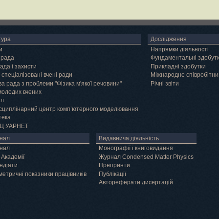
тура
Дослідження
и
Напрямки діяльності
 рада
Фундаментальні здобут
ада і захисти
Прикладні здобутки
 спеціалізовані вчені ради
Міжнародне співробітни
а рада з проблеми "Фізика м'якої речовини"
Річні звіти
молодих вчених
ал
сциплінарний центр комп’ютерного моделювання
тека
Ц УАРНЕТ
нал
Видавнича діяльність
нал
Монографії і книговидання
 Академії
Журнал Condensed Matter Physics
ндіати
Препринти
метричні показники працівників
Публікації
Автореферати дисертацій