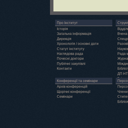
Про Інститут
Струк
Історія
Відділ
Загальна інформація
Вчена
Дирекція
Спецр
Хронологія / основні дати
Разові
Статут інституту
Науков
Наглядова рада
Рада 
Почесні доктори
Журн
Публічні закупівлі
Міжди
Контакти
Бібліо
ДП НТ
Грід
Конференції та семінари
Персо
Архів конференцій
Персо
Щорічні конференції
Члени
Семінари
Cтипе
Бібліо