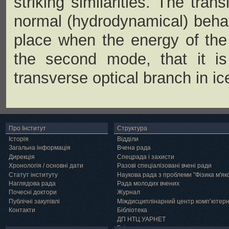
striking similarities. The tra
normal (hydrodynamical) behavi
place when the energy of the 
the second mode, that it i
transverse optical branch in ice
Про Інститут
Структура
Історія
Відділи
Загальна інформація
Вчена рада
Дирекція
Спецрада і захисти
Хронологія / основні дати
Разові спеціалізовані вчені ради
Статут інституту
Наукова рада з проблеми "Фізика м'як
Наглядова рада
Рада молодих вчених
Почесні доктори
Журнал
Публічні закупівлі
Міждисциплінарний центр комп’ютер
Контакти
Бібліотека
ДП НТЦ УАРНЕТ
Грід