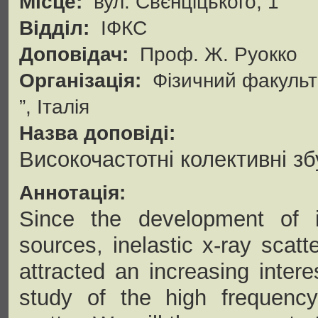
Місце:
вул. Свєнціцького, 1
Відділ:
ІФКС
Доповідач:
Проф. Ж. Руокко
Організація:
Фізичний факульте
”, Італія
Назва доповіді:
Високочастотні колективні зб
Аннотація:
Since the development of i
sources, inelastic x-ray scat
attracted an increasing interes
study of the high frequenc