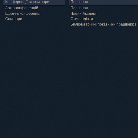
Конференції та семінари
Персонал
Архів конференцій
Персонал
Щорічні конференції
Члени Академії
Семінари
Cтипендіати
Бібліометричні показники працівників
Навчання
Положення про підготовку здобувачів вищої освіти ступеня доктора філосо
Аспірантура
Докторантура
Філії кафедр
Міжнародний докторський коледж статистичної фізики складних систем