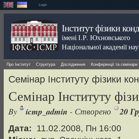
Login
Інститут фізики кон
імені І.Р. Юхновського
Національної академії на
Про Інститут
Структура
Дослідження
Конференції та семінари
Семінар Інституту фізики ко
Семінар Інституту фіз
icmp_admin
20 Гр
By
- Створено
Дата:
11.02.2008, Пн 16:00