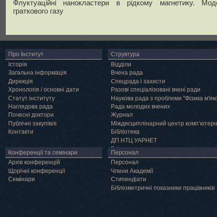
Флуктуаційні нанокластери в рідкому магнетику. Мод
граткового газу
Про Інститут
Структура
Історія
Відділи
Загальна інформація
Вчена рада
Дирекція
Спецрада і захисти
Хронологія / основні дати
Разові спеціалізовані вчені ради
Статут інституту
Наукова рада з проблеми "Фізика м'як
Наглядова рада
Рада молодих вчених
Почесні доктори
Журнал
Публічні закупівлі
Міждисциплінарний центр комп’ютер
Контакти
Бібліотека
ДП НТЦ УАРНЕТ
Грід
Конференції та семінари
Персонал
Архів конференцій
Персонал
Щорічні конференції
Члени Академії
Семінари
Cтипендіати
Бібліометричні показники працівників