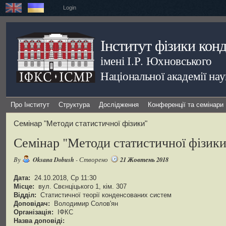
Login
Інститут фізики кон
імені І.Р. Юхновського
Національної академії на
Про Інститут
Структура
Дослідження
Конференції та семінари
Семінар "Методи статистичної фізики"
Семінар "Методи статистичної фізики
Oksana Dobush
21 Жовтень 2018
By
- Створено
Дата:
24.10.2018, Ср 11:30
Місце:
вул. Свєнціцького 1, кім. 307
Відділ:
Статистичної теорії конденсованих систем
Доповідач:
Володимир Солов'ян
Організація:
ІФКС
Назва доповіді: