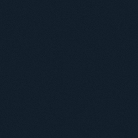
Навчання
Положення про підготовку здобувачів вищої освіти ступеня доктора філосо
Аспірантура
Докторантура
Філії кафедр
Міжнародний докторський коледж статистичної фізики складних систем