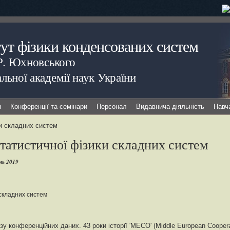
тут фізики конденсованих систем
.Р. Юхновського
льної академії наук України
я
Конференції та семінари
Персонал
Видавнича діяльність
Навч
ки складних систем
статистичної фізики складних систем
нь 2019
складних систем
ізу конференційних даних. 43 роки історії 'MECO' (Middle European Cooperati