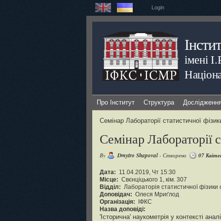
Login
Інсти
імені І
Націона
Про Інститут
Структура
Дослідженн
Семінар Лабораторії статистичної фізи
Семінар Лабораторії 
By
Dmytro Shapoval
- Створено
07 Квіте
Дата:
11.04.2019, Чт 15:30
Місце:
Свєнціцького 1, кім. 307
Відділ:
Лабораторія статистичної фізики 
Доповідач:
Олеся Мриґлод
Організація:
ІФКС
Назва доповіді:
'Історична' наукометрія у контексті анал