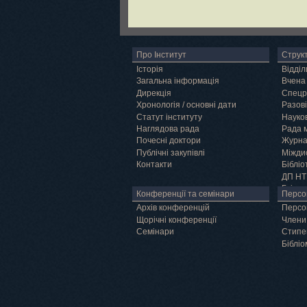
Про Інститут
Струк
Історія
Відділ
Загальна інформація
Вчена
Дирекція
Спецр
Хронологія / основні дати
Разові
Статут інституту
Науков
Наглядова рада
Рада 
Почесні доктори
Журн
Публічні закупівлі
Міжди
Контакти
Бібліо
ДП НТ
Грід
Конференції та семінари
Персо
Архів конференцій
Персо
Щорічні конференції
Члени
Семінари
Cтипе
Бібліо