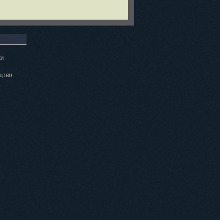
ки
цтво