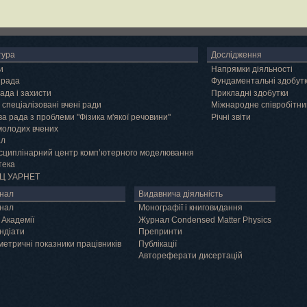
тура
Дослідження
и
Напрямки діяльності
 рада
Фундаментальні здобут
ада і захисти
Прикладні здобутки
 спеціалізовані вчені ради
Міжнародне співробітни
а рада з проблеми "Фізика м'якої речовини"
Річні звіти
молодих вчених
ал
сциплінарний центр комп’ютерного моделювання
тека
Ц УАРНЕТ
нал
Видавнича діяльність
нал
Монографії і книговидання
 Академії
Журнал Condensed Matter Physics
ндіати
Препринти
метричні показники працівників
Публікації
Автореферати дисертацій