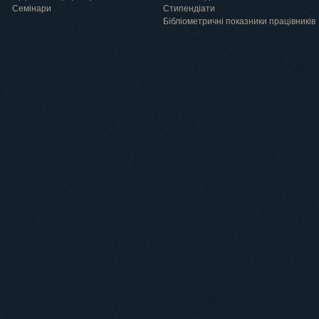
Семінари
Cтипендіати
Бібліометричні показники працівників
Навчання
Положення про підготовку здобувачів вищої освіти ступеня доктора філосо
Аспірантура
Докторантура
Філії кафедр
Міжнародний докторський коледж статистичної фізики складних систем