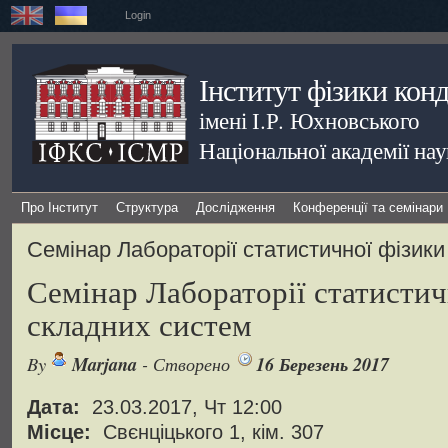
Login
Інститут фізики кон
імені І.Р. Юхновського
Національної академії на
Про Інститут
Структура
Дослідження
Конференції та семінари
Семінар Лабораторії статистичної фізик
Семінар Лабораторії статистич
складних систем
By
Marjana
- Створено
16 Березень 2017
Дата:
23.03.2017, Чт 12:00
Місце:
Свєнціцького 1, кім. 307