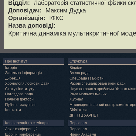
Відділ:
Лабораторія статистичної фізики ск
Доповідач:
Максим Дудка
Організація:
ІФКС
Назва доповіді:
Критична динаміка мультикритичної моде
Про Інститут
Структура
Історія
Відділи
Загальна інформація
Вчена рада
Дирекція
Спецрада і захисти
Хронологія / основні дати
Разові спеціалізовані вчені ради
Статут інституту
Наукова рада з проблеми "Фізика м'як
Наглядова рада
Рада молодих вчених
Почесні доктори
Журнал
Публічні закупівлі
Міждисциплінарний центр комп’ютер
Контакти
Бібліотека
ДП НТЦ УАРНЕТ
Грід
Конференції та семінари
Персонал
Архів конференцій
Персонал
Щорічні конференції
Члени Академії