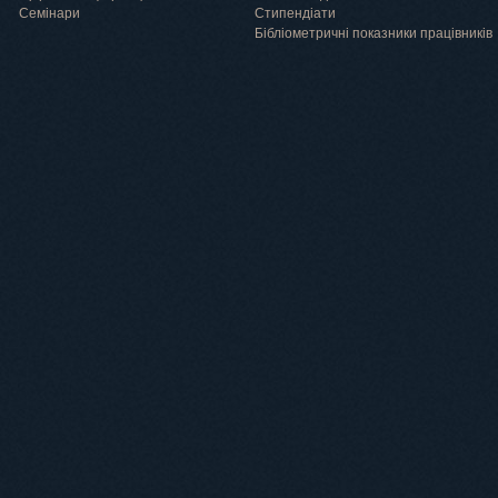
Семінари
Cтипендіати
Бібліометричні показники працівників
Навчання
Положення про підготовку здобувачів вищої освіти ступеня доктора філосо
Аспірантура
Докторантура
Філії кафедр
Міжнародний докторський коледж статистичної фізики складних систем