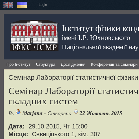
Login
Інститут фізики кон
імені І.Р. Юхновського
Національної академії на
Про Інститут
Структура
Дослідження
Конференції та семінари
Семінар Лабораторії статистичної фізик
Семінар Лабораторії статистич
складних систем
By
Marjana
- Створено
22 Жовтень 2015
Дата:
29.10.2015, Чт 15:00
Місце:
Свєнціцького 1, кім. 307