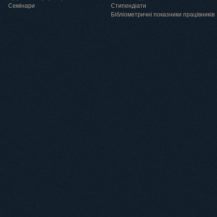
Семінари
Cтипендіати
Бібліометричні показники працівників
Навчання
Положення про підготовку здобувачів вищої освіти ступеня доктора філосо
Аспірантура
Докторантура
Філії кафедр
Міжнародний докторський коледж статистичної фізики складних систем