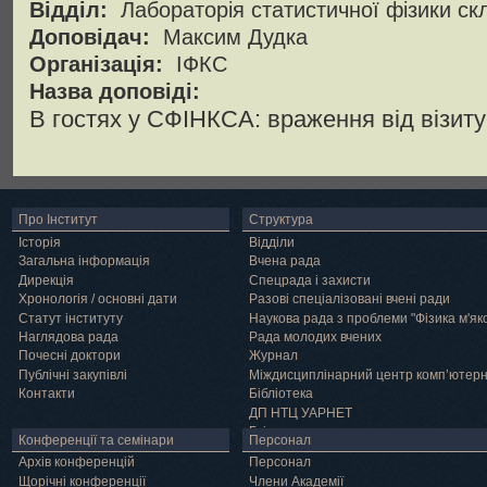
Відділ:
Лабораторія статистичної фізики ск
Доповідач:
Максим Дудка
Організація:
ІФКС
Назва доповіді:
В гостях у СФІНКСА: враження від візит
Про Інститут
Структура
Історія
Відділи
Загальна інформація
Вчена рада
Дирекція
Спецрада і захисти
Хронологія / основні дати
Разові спеціалізовані вчені ради
Статут інституту
Наукова рада з проблеми "Фізика м'як
Наглядова рада
Рада молодих вчених
Почесні доктори
Журнал
Публічні закупівлі
Міждисциплінарний центр комп’ютер
Контакти
Бібліотека
ДП НТЦ УАРНЕТ
Грід
Конференції та семінари
Персонал
Архів конференцій
Персонал
Щорічні конференції
Члени Академії