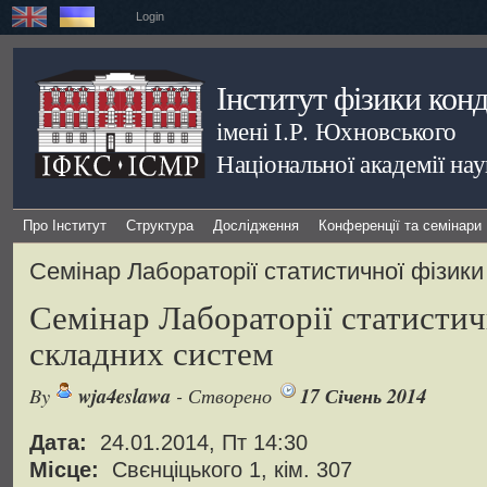
Login
Інститут фізики кон
імені І.Р. Юхновського
Національної академії на
Про Інститут
Структура
Дослідження
Конференції та семінари
Семінар Лабораторії статистичної фізик
Семінар Лабораторії статистич
складних систем
By
wja4eslawa
- Створено
17 Січень 2014
Дата:
24.01.2014, Пт 14:30
Місце:
Свєнціцького 1, кім. 307