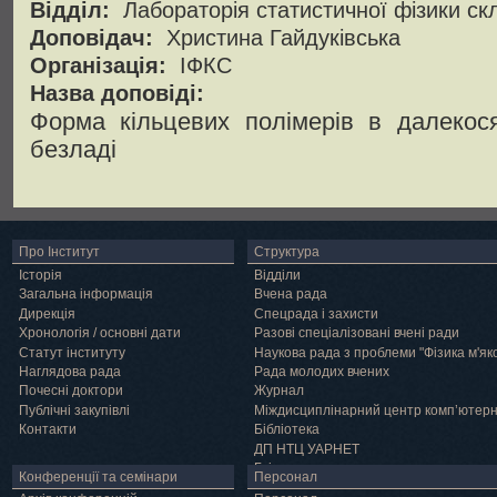
Відділ:
Лабораторія статистичної фізики ск
Доповідач:
Христина Гайдуківська
Організація:
ІФКС
Назва доповіді:
Форма кільцевих полімерів в далекос
безладі
Про Інститут
Структура
Історія
Відділи
Загальна інформація
Вчена рада
Дирекція
Спецрада і захисти
Хронологія / основні дати
Разові спеціалізовані вчені ради
Статут інституту
Наукова рада з проблеми "Фізика м'як
Наглядова рада
Рада молодих вчених
Почесні доктори
Журнал
Публічні закупівлі
Міждисциплінарний центр комп’ютер
Контакти
Бібліотека
ДП НТЦ УАРНЕТ
Грід
Конференції та семінари
Персонал