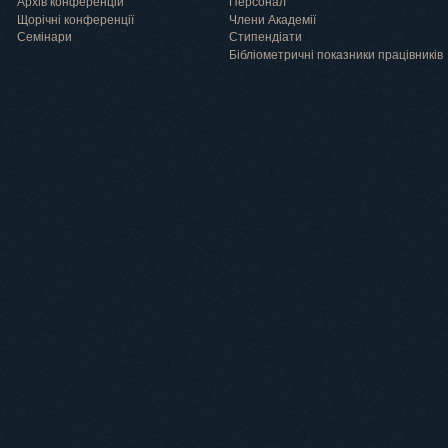
Архів конференцій
Персонал
Щорічні конференції
Члени Академії
Семінари
Cтипендіати
Бібліометричні показники працівників
Навчання
Положення про підготовку здобувачів вищої освіти ступеня доктора філосо
Аспірантура
Докторантура
Філії кафедр
Міжнародний докторський коледж статистичної фізики складних систем