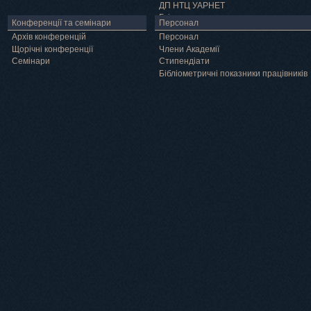
ДП НТЦ УАРНЕТ
Грід
Конференції та семінари
Персонал
Архів конференцій
Персонал
Щорічні конференції
Члени Академії
Семінари
Cтипендіати
Бібліометричні показники працівників
Навчання
Положення про підготовку здобувачів вищої освіти ступеня доктора філосо
Аспірантура
Докторантура
Філії кафедр
Міжнародний докторський коледж статистичної фізики складних систем