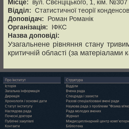
Місце:
вул. Свєнціцького, 1, кім. №307
Відділ:
Статистичної теорії конденсо
Доповідач:
Роман Романік
Організація:
ІФКС
Назва доповіді:
Узагальнене рівняння стану тривимі
критичній області (за матеріалами к
Про Інститут
Структура
Історія
Відділи
Загальна інформація
Вчена рада
Дирекція
Спецрада і захисти
Хронологія / основні дати
Разові спеціалізовані вчені ради
Статут інституту
Наукова рада з проблеми "Фізика м'як
Наглядова рада
Рада молодих вчених
Почесні доктори
Журнал
Публічні закупівлі
Міждисциплінарний центр комп’ютер
Контакти
Бібліотека