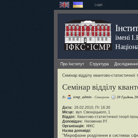
Login
Інсти
імені І
Націона
Про Інститут
Структура
Дослідженн
Семінар відділу квантово-статистичної т
Семінар відділу квант
By
icmp_admin
- Створено
20 Грудень 2
Дата:
26.02.2010, Пт 16:30
Місце:
вул. Свєнціцького, 1
Відділ:
Квантово-статистичної теорії проц
Доповідач:
Неоменко Р.Г.
Організація:
ІФКС
Назва доповіді:
"Мікрофазне розділення в системах сфер