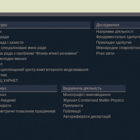
тура
Дослідження
и
Напрямки діяльності
 рада
Фундаментальні здобут
ада і захисти
Прикладні здобутки
 спеціалізовані вчені ради
Міжнародне співробітни
а рада з проблеми "Фізика м'якої речовини"
Річні звіти
молодих вчених
ал
сциплінарний центр комп’ютерного моделювання
тека
Ц УАРНЕТ
нал
Видавнича діяльність
нал
Монографії і книговидання
 Академії
Журнал Condensed Matter Physics
ндіати
Препринти
метричні показники працівників
Публікації
Автореферати дисертацій