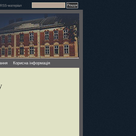
ання
Корисна інформація
у