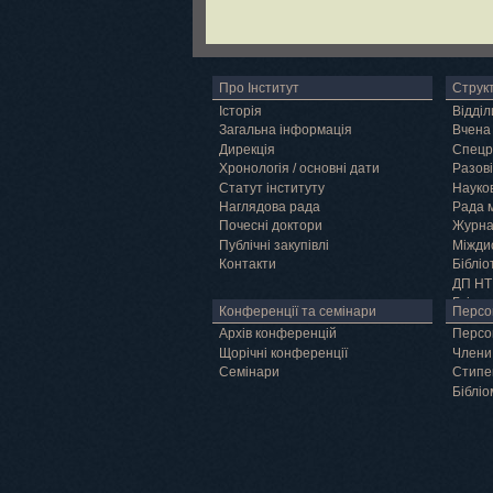
Про Інститут
Струк
Історія
Відділ
Загальна інформація
Вчена
Дирекція
Спецр
Хронологія / основні дати
Разові
Статут інституту
Науков
Наглядова рада
Рада 
Почесні доктори
Журн
Публічні закупівлі
Міжди
Контакти
Бібліо
ДП НТ
Грід
Конференції та семінари
Персо
Архів конференцій
Персо
Щорічні конференції
Члени
Семінари
Cтипе
Бібліо