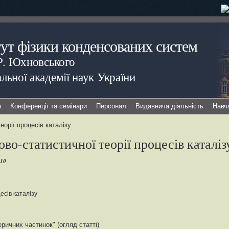
тут фізики конденсованих систем
.Р. Юхновського
льної академії наук України
я
Конференції та семінари
Персонал
Видавнича діяльність
Навч
еорії процесів каталізу
ово-статистичної теорії процесів каталіз
010
есів каталізу
ичних частинок" (огляд статті)