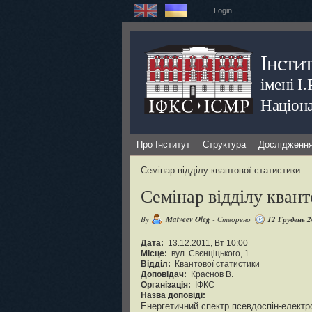
Login
Інсти
імені І
Націона
Про Інститут
Структура
Дослідженн
Семінар відділу квантової статистики
Семінар відділу квант
By
Matveev Oleg
- Створено
12 Грудень 
Дата:
13.12.2011, Вт 10:00
Місце:
вул. Свєнціцького, 1
Відділ:
Квантової статистики
Доповідач:
Краснов В.
Організація:
ІФКС
Назва доповіді:
Енергетичний спектр псевдоспін-електр