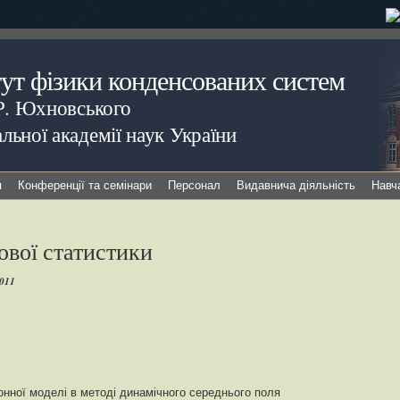
тут фізики конденсованих систем
.Р. Юхновського
льної академії наук України
я
Конференції та семінари
Персонал
Видавнича діяльність
Навч
ової статистики
2011
онної моделі в методі динамічного середнього поля