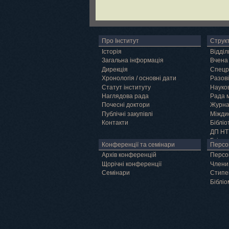
Про Інститут
Струк
Історія
Відділ
Загальна інформація
Вчена
Дирекція
Спецр
Хронологія / основні дати
Разові
Статут інституту
Науков
Наглядова рада
Рада 
Почесні доктори
Журн
Публічні закупівлі
Міжди
Контакти
Бібліо
ДП НТ
Грід
Конференції та семінари
Персо
Архів конференцій
Персо
Щорічні конференції
Члени
Семінари
Cтипе
Бібліо