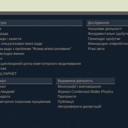
тура
Дослідження
и
Напрямки діяльності
 рада
Фундаментальні здобут
ада і захисти
Прикладні здобутки
 спеціалізовані вчені ради
Міжнародне співробітни
а рада з проблеми "Фізика м'якої речовини"
Річні звіти
молодих вчених
ал
сциплінарний центр комп’ютерного моделювання
тека
Ц УАРНЕТ
нал
Видавнича діяльність
нал
Монографії і книговидання
 Академії
Журнал Condensed Matter Physics
ндіати
Препринти
метричні показники працівників
Публікації
Автореферати дисертацій