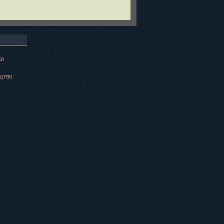
ки
цтво