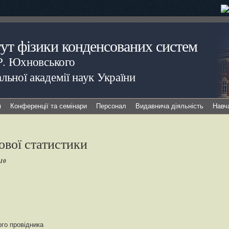
тут фізики конденсованих систем
.Р. Юхновського
льної академії наук України
я
Конференції та семінари
Персонал
Видавнича діяльність
Навч
ової статистики
010
ого провідника