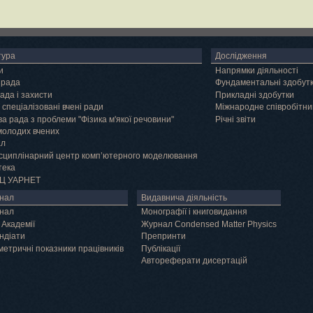
тура
Дослідження
и
Напрямки діяльності
 рада
Фундаментальні здобут
ада і захисти
Прикладні здобутки
 спеціалізовані вчені ради
Міжнародне співробітни
а рада з проблеми "Фізика м'якої речовини"
Річні звіти
молодих вчених
ал
сциплінарний центр комп’ютерного моделювання
тека
Ц УАРНЕТ
нал
Видавнича діяльність
нал
Монографії і книговидання
 Академії
Журнал Condensed Matter Physics
ндіати
Препринти
метричні показники працівників
Публікації
Автореферати дисертацій