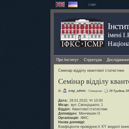
Login
Інсти
імені І
Націона
Про Інститут
Структура
Дослідженн
Семінар відділу квантової статистики
Семінар відділу квант
By
icmp_admin
- Створено
20 Грудень 2
Дата:
28.01.2010, Чт 10:00
Місце:
вул. Свєнціцького, 1
Відділ:
Квантової статистики
Доповідач:
Менчишин О.
Організація:
ІФКС
Назва доповіді:
Коефіцієнти провідності XY моделі іонн