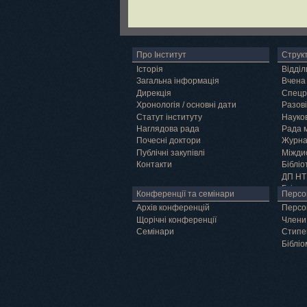
Про Інститут
Струк
Історія
Відділ
Загальна інформація
Вчена
Дирекція
Спецр
Хронологія / основні дати
Разові
Статут інституту
Науков
Наглядова рада
Рада 
Почесні доктори
Журн
Публічні закупівлі
Міжди
Контакти
Бібліо
ДП НТ
Грід
Конференції та семінари
Персо
Архів конференцій
Персо
Щорічні конференції
Члени
Семінари
Cтипе
Бібліо