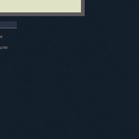
ки
цтво